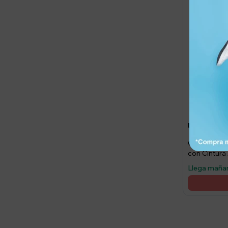
1.29
UYU
Calza Depor
con Cintura
Llega maña