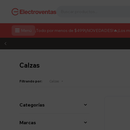

Menú
¡Todo por menos de $499!
¡NOVEDADES!
🔥¡Los 
Calzas
Filtrando por:
Calzas
Categorías
Marcas