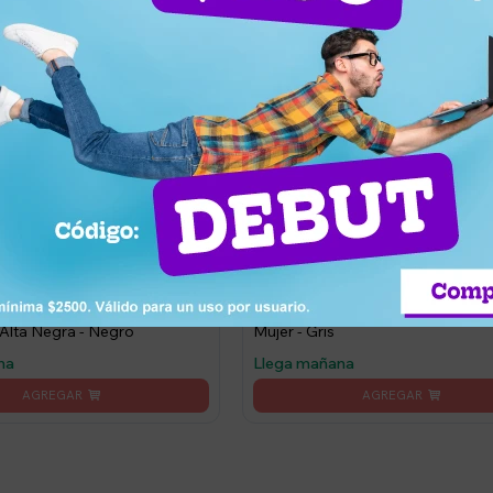
0
1.600
UYU
tiva 3/4 Wilson para Mujer
Calza Fila Corsario Train Elastic Gr
 Alta Negra - Negro
Mujer - Gris
na
Llega mañana