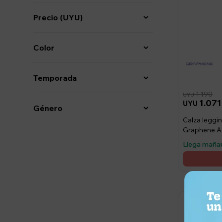
Precio
(UYU)
Color
Temporada
1.190
UYU
1.071
UYU
Género
Calza leggi
Graphene A
Llega maña