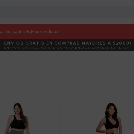
más buscados!🔥
¡Más vendidos!
¡ENVÍOS GRATIS EN COMPRAS MAYORES A $2000!
DEBUT
ACTIVÁ E
EN MONTEVIDEO, NO APLICA PARA ENVÍOS EXPRESS NI FLASH