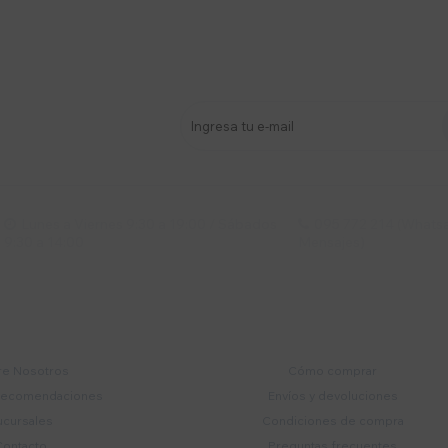
stro newsletter
s y más
Lunes a Viernes 9:30 a 19:00 / Sábados
095 772 214 (Whatsa


9:30 a 14:00
Mensajes)
mpresa
Compra
e Nosotros
Cómo comprar
recomendaciones
Envíos y devoluciones
ucursales
Condiciones de compra
Contacto
Preguntas frecuentes