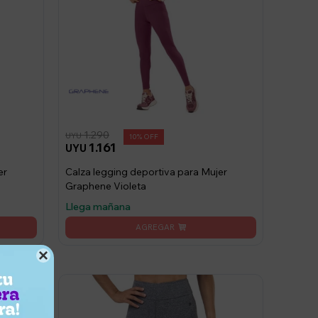
1.290
UYU
10
1.161
UYU
er
Calza legging deportiva para Mujer
Graphene Violeta
Llega mañana
