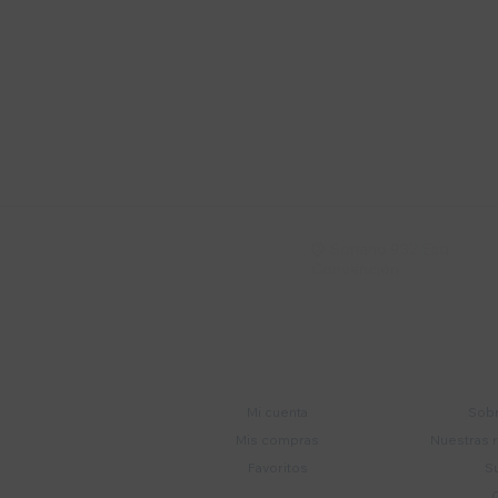
Suscríbete a nue
Recibí ofertas, novedade
Soriano 932 Esq.

Convención
Cuenta
E
Mi cuenta
Sobr
Mis compras
Nuestras 
Favoritos
S