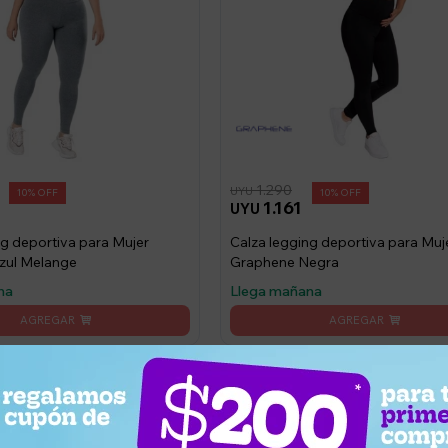
1.290
UYU
10
10
1.161
UYU
ng deportiva para Mujer
Calza legging deportiva para Muj
zul Melange
Graphene Negra
na
Llega mañana