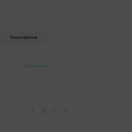
Suscribirme
pp - Solo
Escribinos

Seguinos


