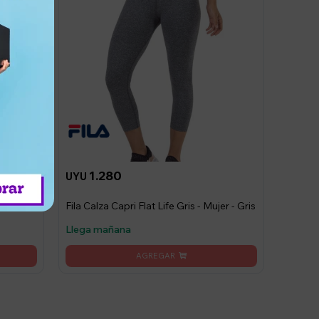
1.280
UYU
is -
Fila Calza Capri Flat Life Gris - Mujer - Gris
Llega mañana