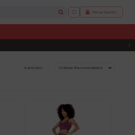

L CÓDIGO
6 artículos
Recomendados