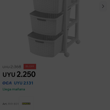
2.368
UYU
5
2.250
UYU
2.131
UYU
Llega mañana
RI9-831