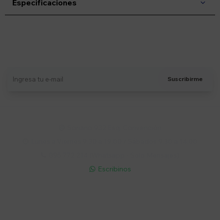
Especificaciones
Suscríbete a nuestro newsletter
Recibí ofertas, novedades y más
Suscribirme
Soriano 932 Esq. Convención

Lunes a Viernes 9:30 a 19:00 / Sábados 9:30 a 14:00

095 772 214 (Whatsapp - Solo Mensajes)

Escribinos

Cuenta