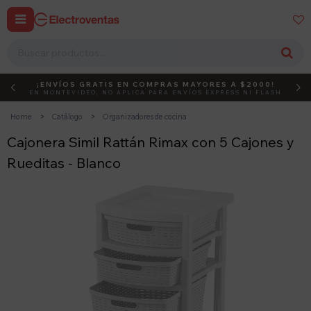


¡ENVÍOS GRATIS EN COMPRAS MAYORES A $2000!
DEBUT
ACTIVÁ EL CÓDIGO
EN MONTEVIDEO, NO APLICA PARA ENVÍOS EXPRESS NI FLASH
Home
Catálogo
Organizadores de cocina
Cajonera Simil Rattán Rimax con 5 Cajones y
Rueditas - Blanco