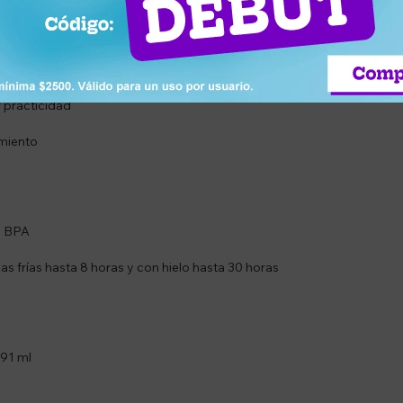
portar
 practicidad
amiento
de BPA
 frías hasta 8 horas y con hielo hasta 30 horas
591 ml