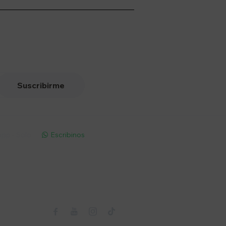
Suscribirme
pp - Solo
Escribinos

Seguinos


