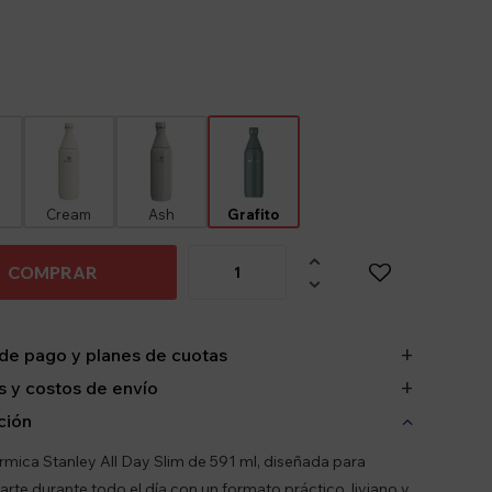
Cream
Ash
Grafito

COMPRAR

de pago y planes de cuotas
 y costos de envío
ción
érmica Stanley All Day Slim de 591 ml, diseñada para
te durante todo el día con un formato práctico, liviano y