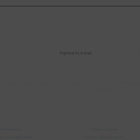
stro newsletter
s y más
Lunes a Viernes 9:30 a 19:00 / Sábados
095 772 214 (Whatsa


9:30 a 14:00
Mensajes)
mpresa
Compra
e Nosotros
Cómo comprar
recomendaciones
Envíos y devoluciones