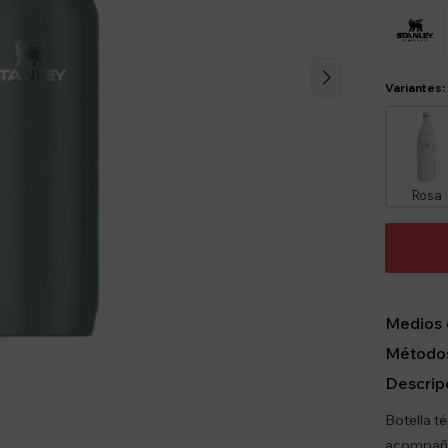
Variantes:
Rosa
Medios 
Métodos
Descrip
Botella t
acompañar