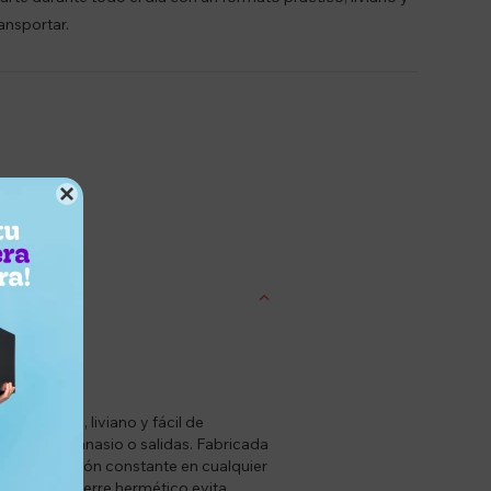
ransportar.

entrega
 práctico, liviano y fácil de
trabajo, gimnasio o salidas. Fabricada
ndo hidratación constante en cualquier
s que su cierre hermético evita