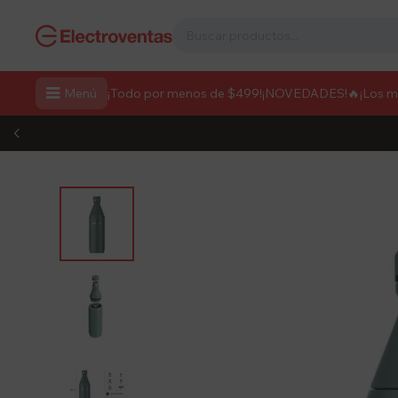

Menú
¡Todo por menos de $499!
¡NOVEDADES!
🔥¡Los 