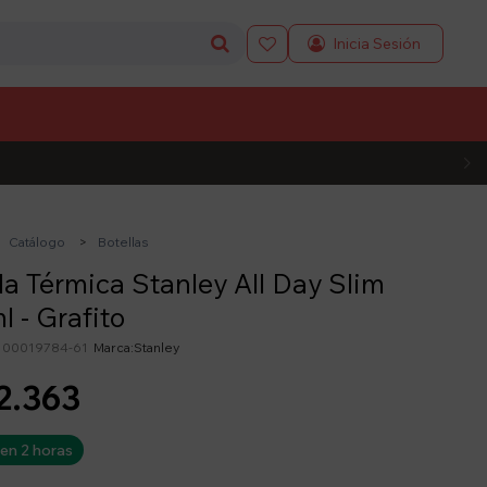

L CÓDIGO
Catálogo
Botellas
la Térmica Stanley All Day Slim
l - Grafito
100019784-61
Stanley
2.363
 en 2 horas