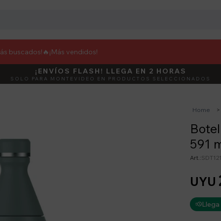
más buscados!🔥
¡Más vendidos!
¡ENVÍOS FLASH! LLEGA EN 2 HORAS
DEBUT
ACTIVÁ E
SOLO PARA MONTEVIDEO EN PRODUCTOS SELECCIONADOS
Home
Botel
591 m
SDT12
UYU
Llega