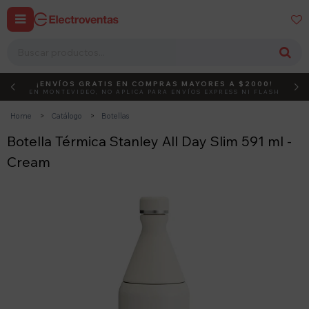


¡ENVÍOS GRATIS EN COMPRAS MAYORES A $2000!
DEBUT
ACTIVÁ EL CÓDIGO
EN MONTEVIDEO, NO APLICA PARA ENVÍOS EXPRESS NI FLASH
Home
Catálogo
Botellas
Botella Térmica Stanley All Day Slim 591 ml -
Cream