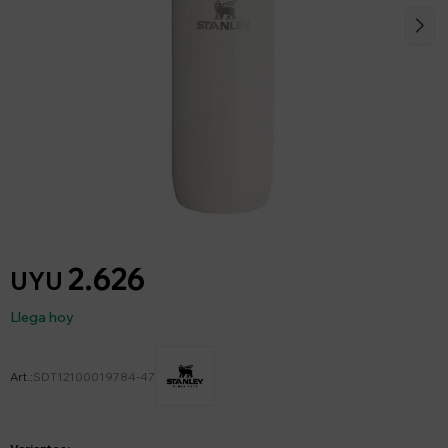
2.626
UYU
Llega hoy
SDT12100019784-47