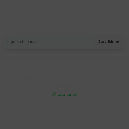
Suscríbete a nuestro newsletter
Recibí ofertas, novedades y más
Suscribirme
Soriano 932 Esq. Convención

Lunes a Viernes 9:30 a 19:00 / Sábados 9:30 a 14:00

095 772 214 (Whatsapp - Solo Mensajes)

Escribinos

Cuenta
Empresa