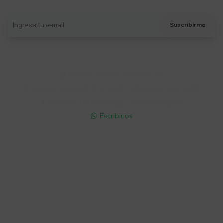
Suscribirme
Soriano 932 Esq. Convención

Lunes a Viernes 9:30 a 19:00 / Sábados 9:30 a 14:00

095 772 214 (Whatsapp - Solo Mensajes)

Escribinos

Cuenta
Empresa
Compra
Seguinos