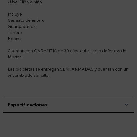
• Uso: Niño o niña
Incluye
Canasto delantero
Guardabarros
Timbre
Bocina
Cuentan con GARANTÍA de 30 días, cubre solo defectos de
fábrica.
Las bicicletas se entregan SEMI ARMADAS y cuentan con un
ensamblado sencillo.
Especificaciones
Suscríbete a nuestro newsletter
Recibí ofertas, novedades y más