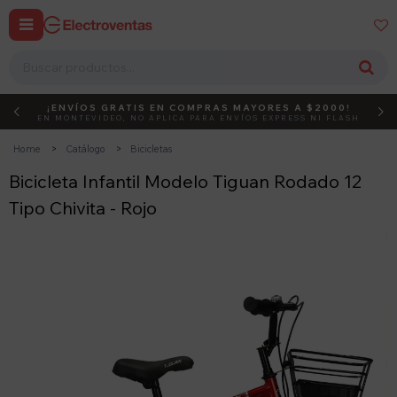


¡ENVÍOS GRATIS EN COMPRAS MAYORES A $2000!
DEBUT
ACTIVÁ EL CÓDIGO
EN MONTEVIDEO, NO APLICA PARA ENVÍOS EXPRESS NI FLASH
Home
Catálogo
Bicicletas
Bicicleta Infantil Modelo Tiguan Rodado 12
Tipo Chivita - Rojo