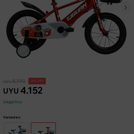
5.190
UYU
20
4.152
UYU
Llega hoy
Variantes: