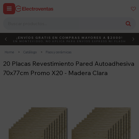


¡ENVÍOS GRATIS EN COMPRAS MAYORES A $2000!
DEBUT
ACTIVÁ EL CÓDIGO
EN MONTEVIDEO, NO APLICA PARA ENVÍOS EXPRESS NI FLASH
Home
Catálogo
Pisos y cerámicas
20 Placas Revestimiento Pared Autoadhesiva
70x77cm Promo X20 - Madera Clara