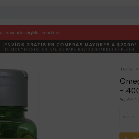
más buscados!🔥
¡Más vendidos!
¡ENVÍOS GRATIS EN COMPRAS MAYORES A $2000!
DEBUT
ACTIVÁ E
EN MONTEVIDEO, NO APLICA PARA ENVÍOS EXPRESS NI FLASH
Home
Omega
+ 400
WIKIN
Es