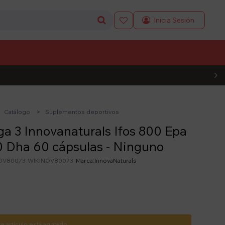

L CÓDIGO
Catálogo
Suplementos deportivos
 3 Innovanaturals Ifos 800 Epa
 Dha 60 cápsulas - Ninguno
OV80073-WIKINOV80073
InnovaNaturals
te artículo está agotado.