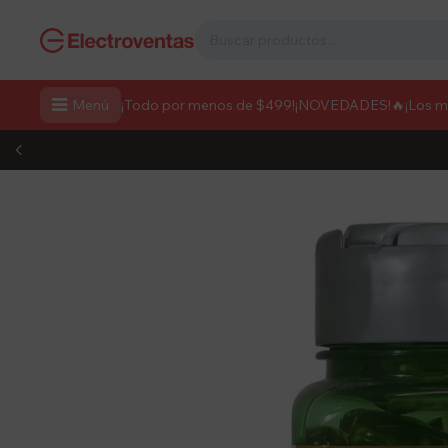

Menú
¡Todo por menos de $499!
¡NOVEDADES!
🔥¡Los 