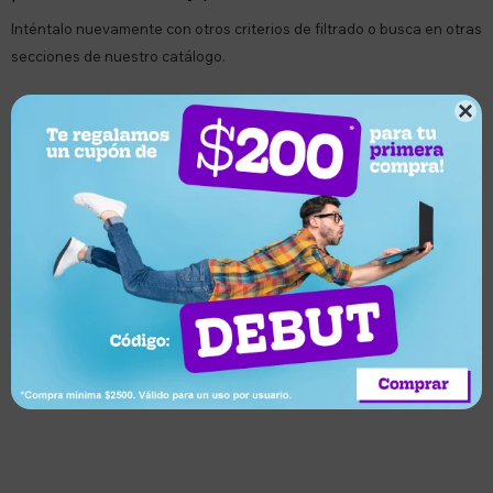
Inténtalo nuevamente con otros criterios de filtrado o busca en otras
secciones de nuestro catálogo.

Quitar filtros
Filtrando por:
Sillas de ruedas
Lumax
Te recomendamos quitar:
Sillas de ruedas
Suscríbete a nuestro newsletter
Recibí ofertas, novedades y más
Suscribirme
Soriano 932 Esq. Convención
