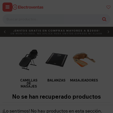


¡ENVÍOS GRATIS EN COMPRAS MAYORES A $2000!
DEBUT
ACTIVÁ EL CÓDIGO
EN MONTEVIDEO, NO APLICA PARA ENVÍOS EXPRESS NI FLASH
CAMILLAS
BALANZAS
MASAJEADORES
DE
MASAJES
No se han recuperado productos
¡Lo sentimos! No hay productos en esta sección.