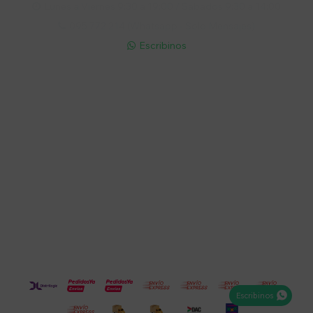
Lunes a Viernes 9:30 a 19:00 / Sábados 9:30 a 14:00

095 772 214 (Whatsapp - Solo Mensajes)

Escribinos

Cuenta
Empresa
Compra
Seguinos
Escribinos