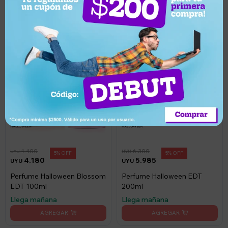
4.400
6.300
UYU
UYU
5
5
4.180
5.985
UYU
UYU
Perfume Halloween Blossom
Perfume Halloween EDT
EDT 100ml
200ml
Llega mañana
Llega mañana