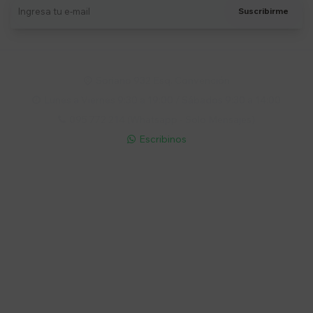
Suscribirme
Soriano 932 Esq. Convención

Lunes a Viernes 9:30 a 19:00 / Sábados 9:30 a 14:00

095 772 214 (Whatsapp - Solo Mensajes)

Escribinos

Cuenta
Empresa
Compra
Seguinos