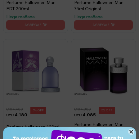
Perfume Halloween Man
Perfume Halloween Man
EDT 200ml
75ml Original
Llega mañana
Llega mañana
4.400
4.300
UYU
UYU
5
5
4.180
4.085
UYU
UYU
Perfume Halloween Man
Perfume Halloween 100ml
125ml

Llega mañana
Llega mañana