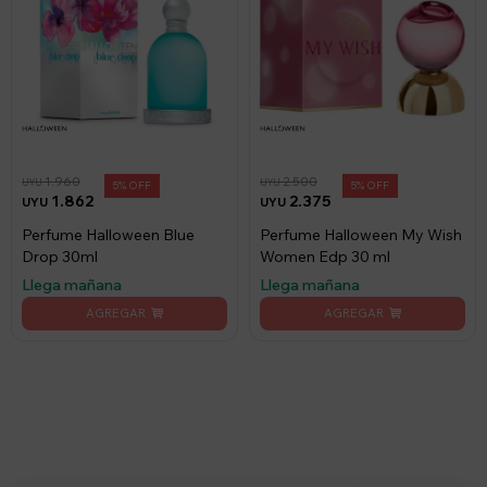
1.960
2.500
UYU
UYU
5
5
1.862
2.375
UYU
UYU
Perfume Halloween Blue
Perfume Halloween My Wish
Drop 30ml
Women Edp 30 ml
Llega mañana
Llega mañana
Suscríbete a nuestro newsletter
Recibí ofertas, novedades y más