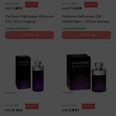
1.950
12.050
UYU
UYU
5
5
1.853
11.448
UYU
UYU
Perfume Halloween Blossom
Perfume Halloween Edt
EDT 30ml Original
200ml Men + 200ml Women
Llega mañana
Llega mañana
5.750
2.990
UYU
UYU
5
5
5.463
2.841
UYU
UYU