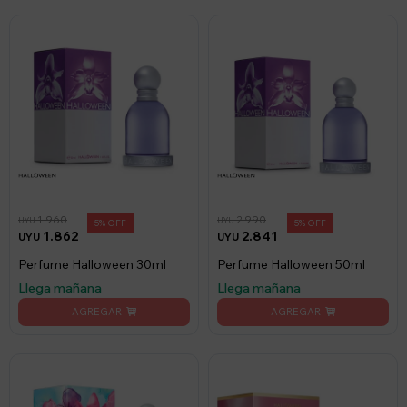
1.960
2.990
UYU
UYU
5
5
1.862
2.841
UYU
UYU
Perfume Halloween 30ml
Perfume Halloween 50ml
Llega mañana
Llega mañana