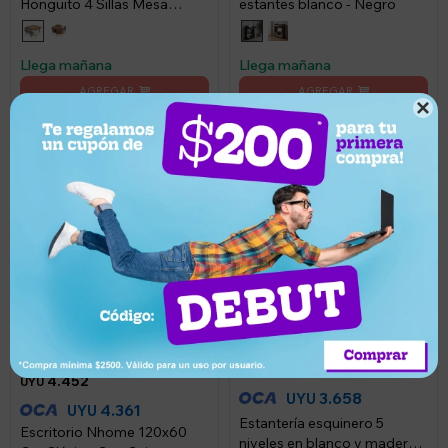
Honguito 4 Sillas Mesa
estantes blanco - Negro
80cm - Beige
Llega mañana
Llega mañana

4.590
3.850
UYU
3
UYU
4.452
UYU
3.658
UYU
4.361
UYU
Estantería esquinero 5
Escritorio Nhome 120x60
niveles en blanco y madera