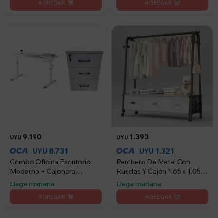
9.190
1.390
UYU
UYU
8.731
1.321
UYU
UYU
Combo Oficina Escritorio
Perchero De Metal Con
Moderno + Cajonera
Ruedas Y Cajón 1.65 x 1.05x
Funcional
0.42m
Llega mañana
Llega mañana