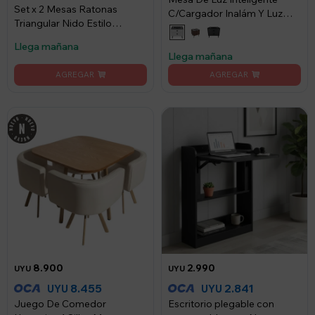
Set x 2 Mesas Ratonas
C/Cargador Inalám Y Luz
Triangular Nido Estilo
Led - Blanco
Nórdico Blanca
Llega mañana
Llega mañana
8.900
2.990
UYU
UYU
8.455
2.841
UYU
UYU
Juego De Comedor
Escritorio plegable con