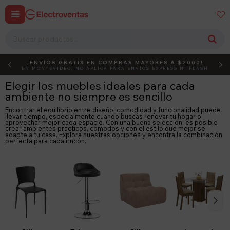


¡ENVÍOS GRATIS EN COMPRAS MAYORES A $2000!
DEBUT
ACTIVÁ EL CÓDIGO
EN MONTEVIDEO, NO APLICA PARA ENVÍOS EXPRESS NI FLASH
Elegir los muebles ideales para cada
ambiente no siempre es sencillo
Encontrar el equilibrio entre diseño, comodidad y funcionalidad puede
llevar tiempo, especialmente cuando buscás renovar tu hogar o
aprovechar mejor cada espacio. Con una buena selección, es posible
crear ambientes prácticos, cómodos y con el estilo que mejor se
adapte a tu casa. Explorá nuestras opciones y encontrá la combinación
perfecta para cada rincón.