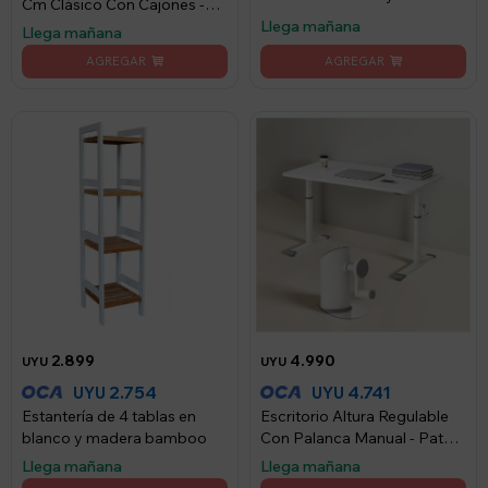
Cm Clásico Con Cajones -
bamboo
madera
Llega mañana
Llega mañana
2.899
4.990
UYU
UYU
2.754
4.741
UYU
UYU
Estantería de 4 tablas en
Escritorio Altura Regulable
blanco y madera bamboo
Con Palanca Manual - Patas
Metal - Blanco
Llega mañana
Llega mañana