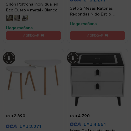
Sillón Poltrona Individual en
Set x 2 Mesas Ratonas
Eco Cuero y metal - Blanco
Redondas Nido Estilo
Nórdico Blanca
Llega mañana
Llega mañana
2.390
4.790
UYU
UYU
4.551
UYU
2.271
UYU
Mesa De Luz Inteligente