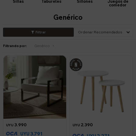
Sillas
Taburetes
Sillones
Juegos de
comedor
Genérico
Recomendados
Filtrando por:
Genérico
3.990
2.390
UYU
UYU
3.791
UYU
2.271
UYU