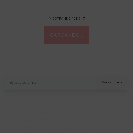
MOSTRANDO
12
DE
17
Suscríbete a nuestro newsletter
Recibí ofertas, novedades y más
Suscribirme
Soriano 932 Esq. Convención

Lunes a Viernes 9:30 a 19:00 / Sábados 9:30 a 14:00

095 772 214 (Whatsapp - Solo Mensajes)
