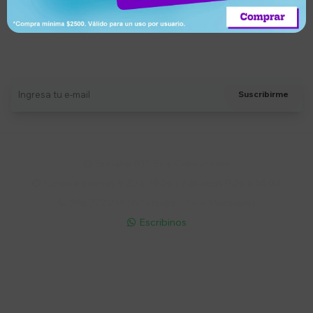
Suscríbete a nuestro newsletter
Recibí ofertas, novedades y más
Suscribirme
Soriano 932 Esq. Convención

Lunes a Viernes 9:30 a 19:00 / Sábados 9:30 a 14:00

095 772 214 (Whatsapp - Solo Mensajes)

Escribinos

Cuenta
Empresa