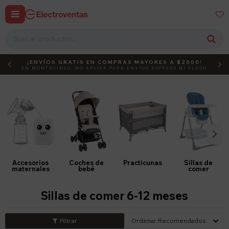


¡ENVÍOS GRATIS EN COMPRAS MAYORES A $2000!
DEBUT
ACTIVÁ EL CÓDIGO
EN MONTEVIDEO, NO APLICA PARA ENVÍOS EXPRESS NI FLASH
Accesorios
Coches de
Practicunas
Sillas de
maternales
bebé
comer
Sillas de comer 6-12 meses
Recomendados