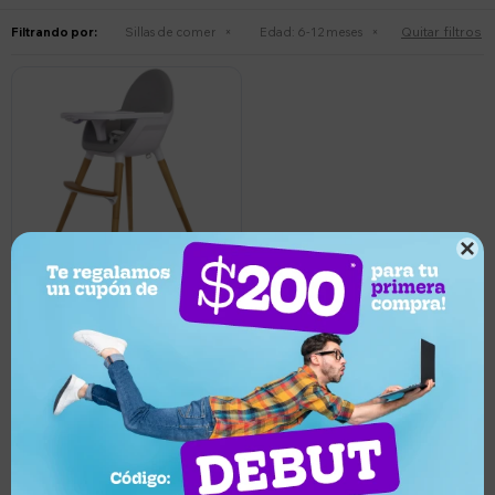
Quitar filtros
Filtrando por:
Sillas de comer
Edad:
6-12 meses

7.750
UYU
10
6.975
UYU
Silla para comer ajustable 3
en 1 en madera Olmitos
Llega mañana