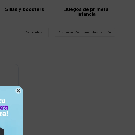
Sillas y boosters
Juegos de primera
infancia
2 artículos
Recomendados
