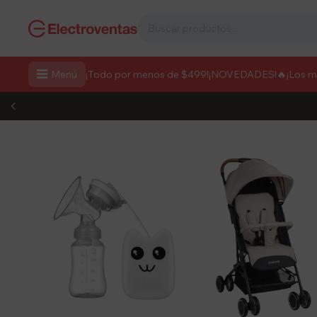

Menú
¡Todo por menos de $499!
¡NOVEDADES!
🔥¡Los 