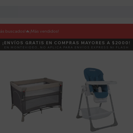
más buscados!🔥
¡Más vendidos!
¡ENVÍOS GRATIS EN COMPRAS MAYORES A $2000!
DEBUT
ACTIVÁ E
EN MONTEVIDEO, NO APLICA PARA ENVÍOS EXPRESS NI FLASH