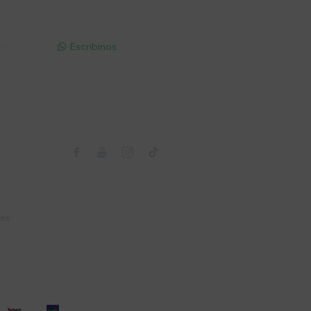
pp - Solo
Escribinos

Seguinos



nes