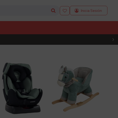

L CÓDIGO