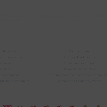
Lunes a Viernes 9:30 a 19:00 / Sábados
095 772 214 (Whatsa


9:30 a 14:00
Mensajes)
mpresa
Compra
e Nosotros
Cómo comprar
recomendaciones
Envíos y devoluciones
ucursales
Condiciones de compra
Contacto
Preguntas frecuentes
a con nosotros
Términos y condiciones de las promocio
ondiciones generales
Garantía de Productos y Partes