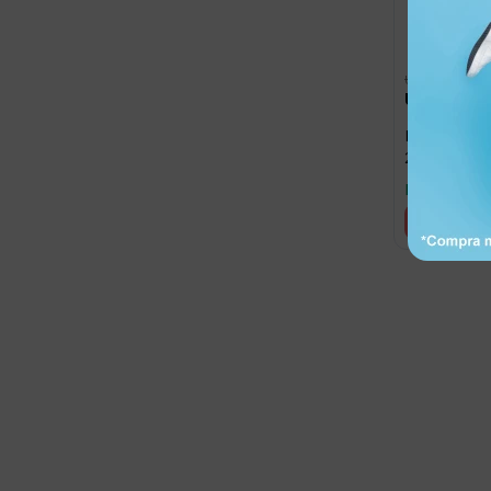
109,00
USD
103,
USD
Monitor Bab
2.0 Video 
Llega hoy
Suscríbete a nue
Recibí ofertas, novedade