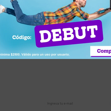
159,00
USD
5
5
55
151,05
USD
y Call Bebesit Smart Guard
Monitor Baby Call Bebesit Smart
con Camara
PRO 2.0 Video con camara
Llega hoy
stro newsletter
s y más