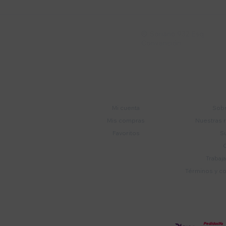
Soriano 932 Esq.

Convención
Cuenta
E
Mi cuenta
Sobr
Mis compras
Nuestras 
Favoritos
S
Trabaj
Términos y c