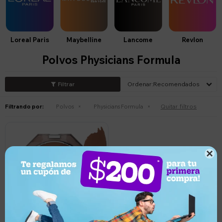
Loreal Paris
Maybelline
Lancome
Revlon
Polvos Physicians Formula
Recomendados
Quitar filtros
Filtrando por:
Polvos
Physicians Formula
