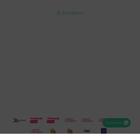
095 772 214 (Whatsapp - Solo Mensajes)

Escribinos

Cuenta
Empresa
Compra
Seguinos
Escribinos