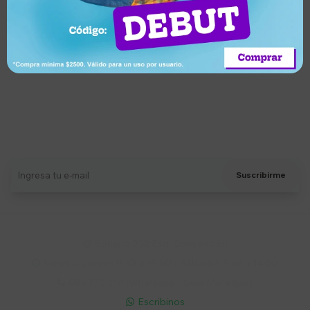
Ametralladora automática +
20 dardos
Llega hoy
Suscríbete a nuestro newsletter
Recibí ofertas, novedades y más
Suscribirme
Soriano 932 Esq. Convención

Lunes a Viernes 9:30 a 19:00 / Sábados 9:30 a 14:00

095 772 214 (Whatsapp - Solo Mensajes)

Escribinos
