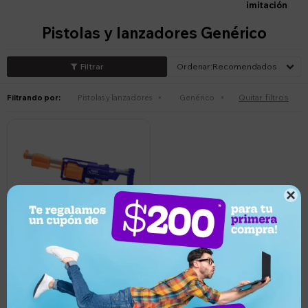
imitación
Pistolas y lanzadores Genérico
Recomendados
Quitar filtros
Filtrando por:
Pistolas y lanzadores
Genérico

1.280
UYU
1.216
UYU