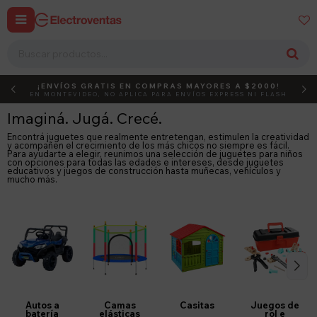


¡ENVÍOS GRATIS EN COMPRAS MAYORES A $2000!
DEBUT
ACTIVÁ EL CÓDIGO
EN MONTEVIDEO, NO APLICA PARA ENVÍOS EXPRESS NI FLASH
Imaginá. Jugá. Crecé.
Encontrá juguetes que realmente entretengan, estimulen la creatividad
y acompañen el crecimiento de los más chicos no siempre es fácil.
Para ayudarte a elegir, reunimos una selección de juguetes para niños
con opciones para todas las edades e intereses, desde juguetes
educativos y juegos de construcción hasta muñecas, vehículos y
mucho más.
Autos a
Camas
Casitas
Juegos de
batería
elásticas
rol e