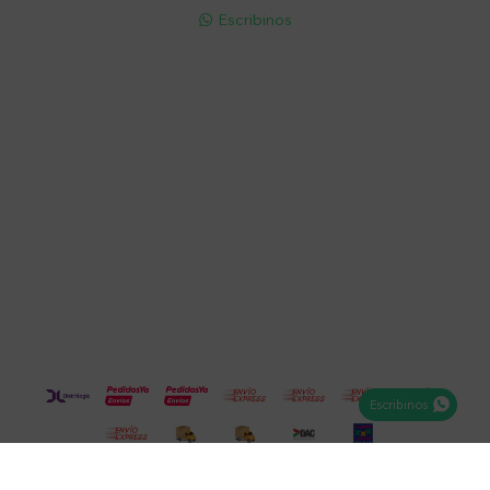
Escribinos

Cuenta
Empresa
Compra
Seguinos
Escribinos