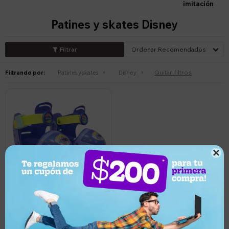
imitación
Patines y skates Disney
Recomendados
Quitar filtros
Filtrando por:
Patines y skates
Disney

1.350
UYU
10
1.215
UYU
Patines Nickelodeon