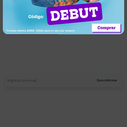
Infantiles - Stitch
Llega hoy
Suscríbete a nuestro newsletter
Recibí ofertas, novedades y más
Suscribirme
Soriano 932 Esq. Convención

Lunes a Viernes 9:30 a 19:00 / Sábados 9:30 a 14:00

095 772 214 (Whatsapp - Solo Mensajes)
