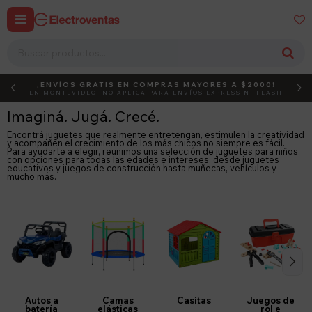


¡ENVÍOS GRATIS EN COMPRAS MAYORES A $2000!
DEBUT
ACTIVÁ EL CÓDIGO
EN MONTEVIDEO, NO APLICA PARA ENVÍOS EXPRESS NI FLASH
Imaginá. Jugá. Crecé.
Encontrá juguetes que realmente entretengan, estimulen la creatividad
y acompañen el crecimiento de los más chicos no siempre es fácil.
Para ayudarte a elegir, reunimos una selección de juguetes para niños
con opciones para todas las edades e intereses, desde juguetes
educativos y juegos de construcción hasta muñecas, vehículos y
mucho más.
Autos a
Camas
Casitas
Juegos de
batería
elásticas
rol e