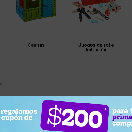
Casitas
Juegos de rol e
imitación
os