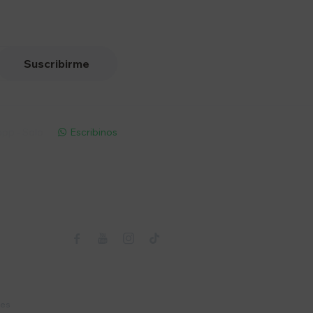
Suscribirme
pp - Solo
Escribinos

Seguinos



nes