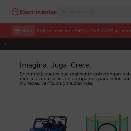

Menú
¡Todo por menos de $499!
¡NOVEDADES!
🔥¡Los 
Imaginá. Jugá. Crecé.
Encontrá juguetes que realmente entretengan, estim
reunimos una selección de juguetes para niños con
muñecas, vehículos y mucho más.