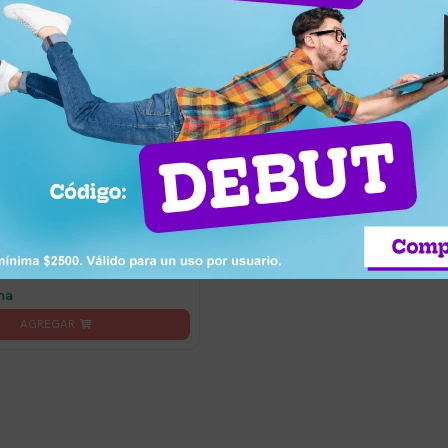
3
ético Classic Geomag 42
na