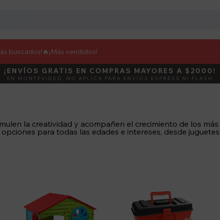
más buscados!🔥
¡Más vendidos!
¡ENVÍOS GRATIS EN COMPRAS MAYORES A $2000!
DEBUT
ACTIVÁ E
EN MONTEVIDEO, NO APLICA PARA ENVÍOS EXPRESS NI FLASH
ulen la creatividad y acompañen el crecimiento de los más ch
 opciones para todas las edades e intereses, desde juguetes