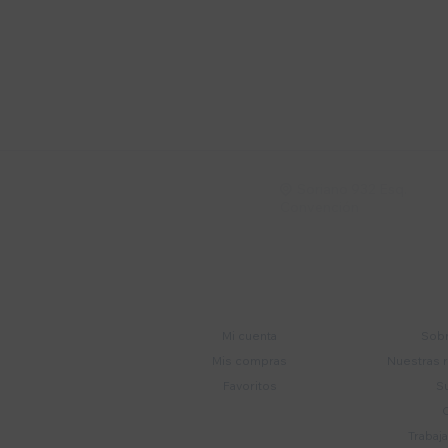
Suscríbete a nue
Recibí ofertas, novedade
Soriano 932 Esq.

Convención
Cuenta
E
Mi cuenta
Sobr
Mis compras
Nuestras 
Favoritos
S
Trabaj