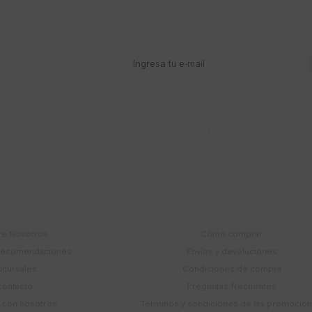
stro newsletter
s y más
Lunes a Viernes 9:30 a 19:00 / Sábados
095 772 214 (Whatsa


9:30 a 14:00
Mensajes)
mpresa
Compra
e Nosotros
Cómo comprar
recomendaciones
Envíos y devoluciones
ucursales
Condiciones de compra
Contacto
Preguntas frecuentes
a con nosotros
Términos y condiciones de las promocio