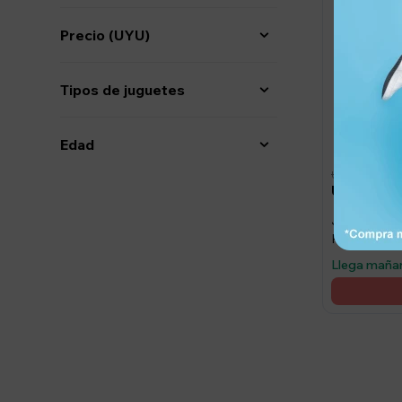
Precio
(UYU)
Tipos de juguetes
Edad
1.150
UYU
1.116
UYU
Juego Magn
Piezas
Llega maña