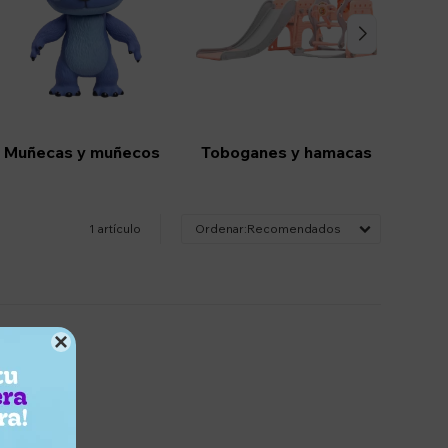
Muñecas y muñecos
Toboganes y hamacas
1 artículo
Recomendados
