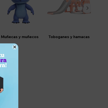
Muñecas y muñecos
Toboganes y hamacas
