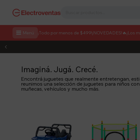

Menú
¡Todo por menos de $499!
¡NOVEDADES!
🔥¡Los 
Imaginá. Jugá. Crecé.
Encontrá juguetes que realmente entretengan, estim
reunimos una selección de juguetes para niños con
muñecas, vehículos y mucho más.