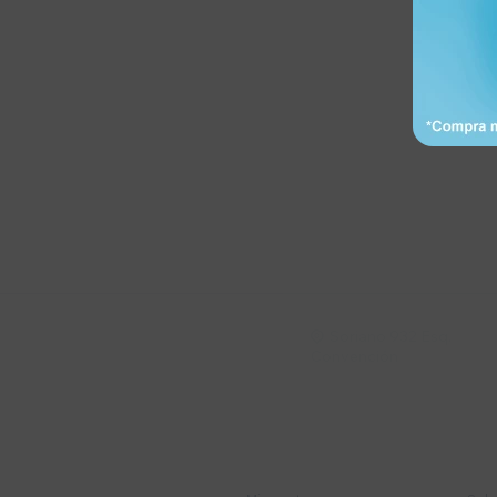
Suscríbete a nue
Recibí ofertas, novedade
Soriano 932 Esq.

Convención
Cuenta
E