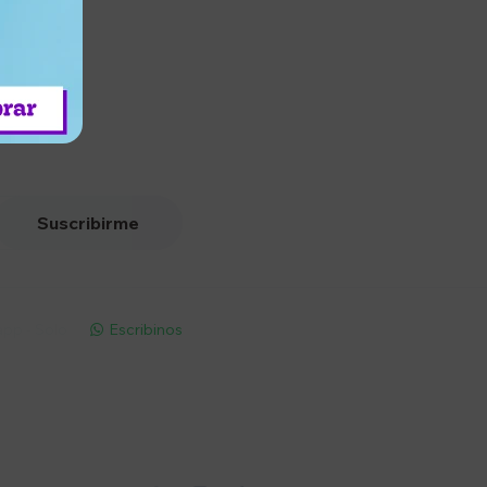
Suscribirme
pp - Solo
Escribinos

Seguinos