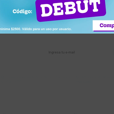
stro newsletter
s y más
Lunes a Viernes 9:30 a 19:00 / Sábados
095 772 214 (Whatsa


9:30 a 14:00
Mensajes)
mpresa
Compra