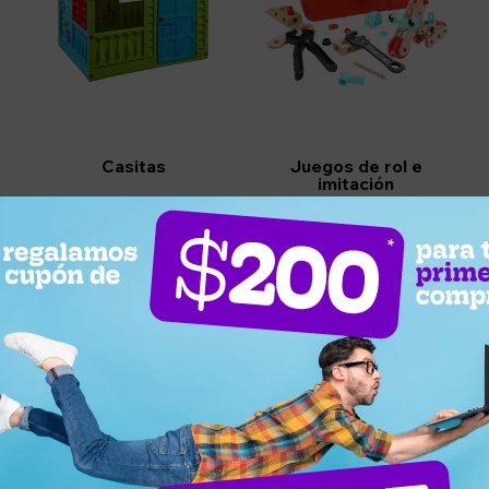
Casitas
Juegos de rol e
imitación
n.
 en otras secciones de nuestro catálogo.