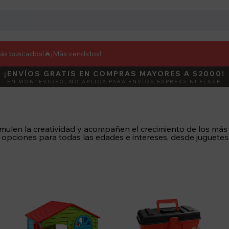
más buscados!🔥
¡Más vendidos!
¡ENVÍOS GRATIS EN COMPRAS MAYORES A $2000!
DEBUT
ACTIVÁ E
EN MONTEVIDEO, NO APLICA PARA ENVÍOS EXPRESS NI FLASH
ulen la creatividad y acompañen el crecimiento de los más ch
 opciones para todas las edades e intereses, desde juguetes