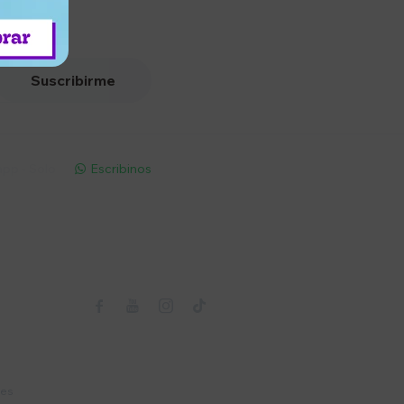
Suscribirme
pp - Solo
Escribinos

Seguinos



nes