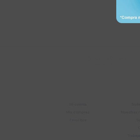
Suscríbete a nue
Recibí ofertas, novedade
Soriano 932 Esq.

Convención
Cuenta
E
Mi cuenta
Sobr
Mis compras
Nuestras 
Favoritos
S
Trabaj