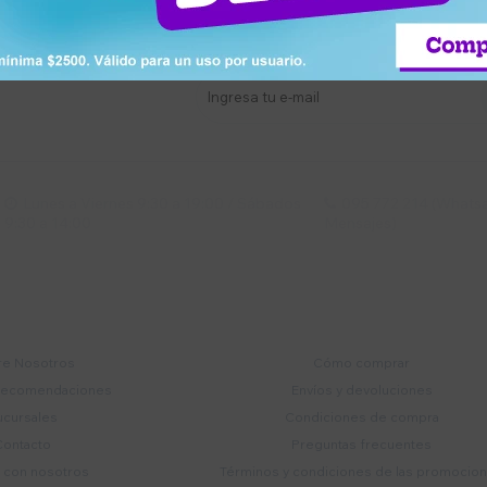
stro newsletter
s y más
Lunes a Viernes 9:30 a 19:00 / Sábados
095 772 214 (Whatsa


9:30 a 14:00
Mensajes)
mpresa
Compra
e Nosotros
Cómo comprar
recomendaciones
Envíos y devoluciones
ucursales
Condiciones de compra
Contacto
Preguntas frecuentes
a con nosotros
Términos y condiciones de las promocio