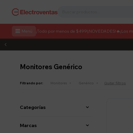

Menú
¡Todo por menos de $499!
¡NOVEDADES!
🔥¡Los 
Monitores Genérico
Quitar filtros
Filtrando por:
Monitores
Genérico
Categorías
Marcas