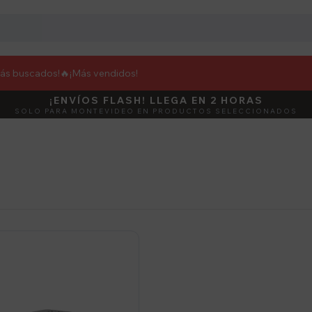
más buscados!🔥
¡Más vendidos!
¡ENVÍOS FLASH! LLEGA EN 2 HORAS
DEBUT
ACTIVÁ E
SOLO PARA MONTEVIDEO EN PRODUCTOS SELECCIONADOS