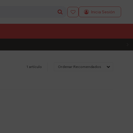

L CÓDIGO
1 artículo
Recomendados