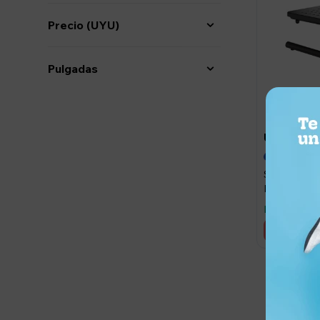
Precio
(UYU)
Pulgadas
720
UYU
UYU
Soporte Ele
Notebook e
Llega hoy