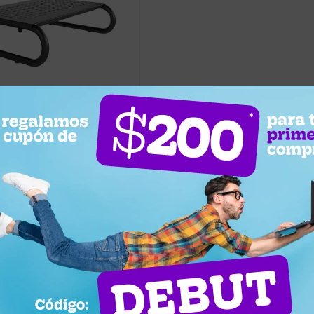
684
vador de Monitor o
n Acero STB-082