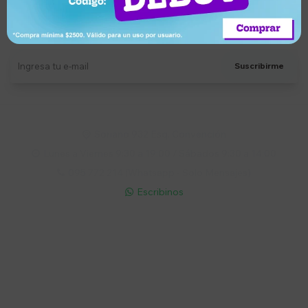
Suscríbete a nuestro newsletter
Recibí ofertas, novedades y más
Suscribirme
Soriano 932 Esq. Convención

Lunes a Viernes 9:30 a 19:00 / Sábados 9:30 a 14:00

095 772 214 (Whatsapp - Solo Mensajes)

Escribinos

Cuenta
Empresa
Compra