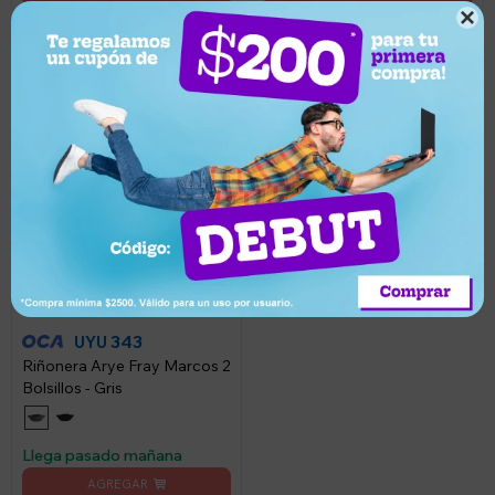

381
UYU
5
362
UYU
343
UYU
Riñonera Arye Fray Marcos 2
Bolsillos - Gris
Llega pasado mañana