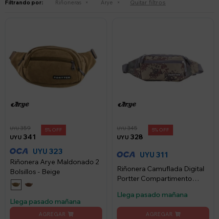
Quitar filtros
Filtrando por:
Riñoneras
Arye
359
345
UYU
UYU
5
5
341
328
UYU
UYU
323
UYU
311
UYU
Riñonera Arye Maldonado 2
Riñonera Camuflada Digital
Bolsillos - Beige
Portter Compartimento
Cierre
Llega pasado mañana
Llega pasado mañana