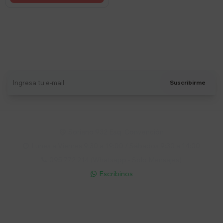
Suscríbete a nuestro newsletter
Recibí ofertas, novedades y más
Suscribirme
Soriano 932 Esq. Convención

Lunes a Viernes 9:30 a 19:00 / Sábados 9:30 a 14:00

095 772 214 (Whatsapp - Solo Mensajes)

Escribinos

Cuenta