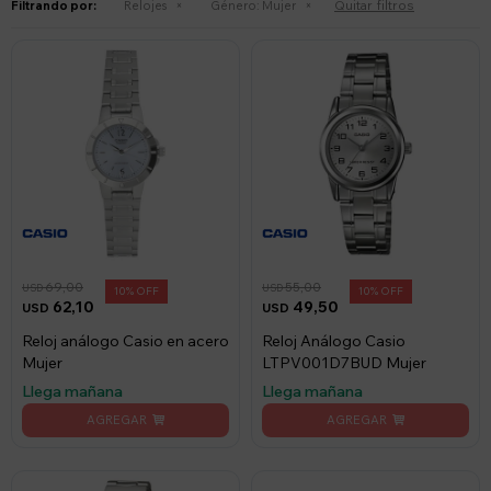
Quitar filtros
Filtrando por:
Relojes
Género:
Mujer
69,00
55,00
USD
USD
10
10
62,10
49,50
USD
USD
Reloj análogo Casio en acero
Reloj Análogo Casio
Mujer
LTPV001D7BUD Mujer
Llega mañana
Llega mañana