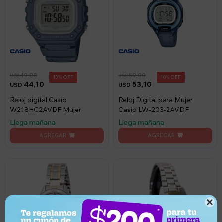
49,00
59,00
USD
USD
10
10
44,10
53,10
USD
USD
Reloj digital Casio
Reloj Digital para Mujer
W218HC2AVDF Mujer
Casio LW-203-2AVDF
Llega mañana
Llega mañana
