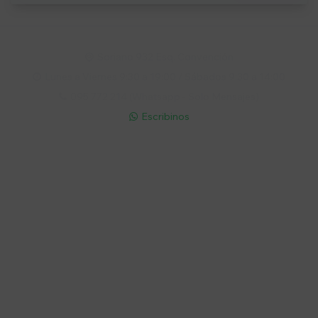
Soriano 932 Esq. Convención

Lunes a Viernes 9:30 a 19:00 / Sábados 9:30 a 14:00

095 772 214 (Whatsapp - Solo Mensajes)

Escribinos

Cuenta
Empresa
Compra
Seguinos