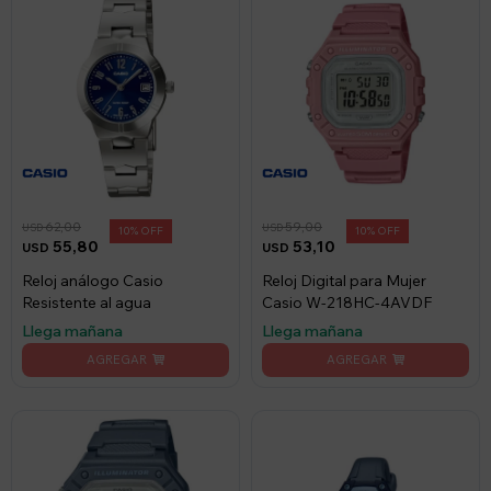
62,00
59,00
USD
USD
10
10
55,80
53,10
USD
USD
Reloj análogo Casio
Reloj Digital para Mujer
Resistente al agua
Casio W-218HC-4AVDF
Llega mañana
Llega mañana