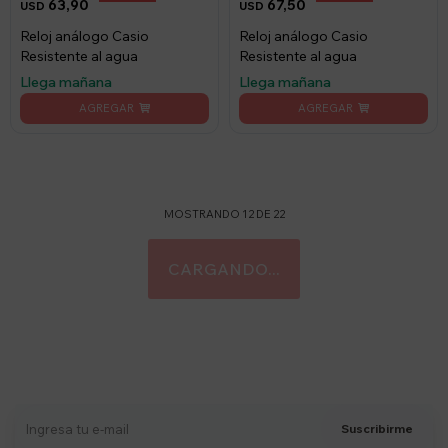
63,90
67,50
USD
USD
Reloj análogo Casio
Reloj análogo Casio
Resistente al agua
Resistente al agua
Llega mañana
Llega mañana
MOSTRANDO
12
DE
22
Suscríbete a nuestro newsletter
Recibí ofertas, novedades y más
Suscribirme