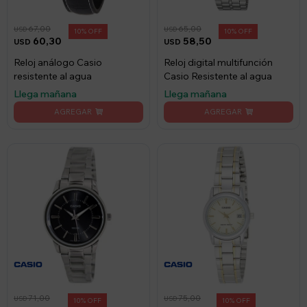
67,00
65,00
USD
USD
10
10
60,30
58,50
USD
USD
Reloj análogo Casio
Reloj digital multifunción
resistente al agua
Casio Resistente al agua
Llega mañana
Llega mañana
71,00
75,00
USD
USD
10
10