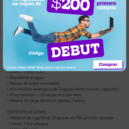
Descripción
CODIGO: SIR1128A7BRDF
DESCRIPCION
Reloj de diseño elegante y fabricación artesanal, acabado a
mano por maestros relojeros que cuidan cada detalle para
asegurar calidad y durabilidad. Su resistencia al agua y su
banda de acero inoxidable lo convierten en un accesorio
versátil, ideal para uso diario y ocasiones especiales.
CARACTERISTICAS
• Resistente al agua
• Banda de acero inoxidable
• Movimiento analógico de 3 agujas (hora, minuto, segundo)
• Alta precisión: ± 20 segundos por mes
• Batería de larga duración (aprox. 3 años)
ESPECIFICACIONES
– Material de caja/bisel: Chapado en Pd con tono dorado
– Cierre: Triple pliegue