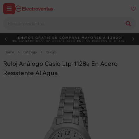


¡ENVÍOS GRATIS EN COMPRAS MAYORES A $2000!
DEBUT
ACTIVÁ EL CÓDIGO
EN MONTEVIDEO, NO APLICA PARA ENVÍOS EXPRESS NI FLASH
Home
Catálogo
Relojes
Reloj Análogo Casio Ltp-1128a En Acero
Resistente Al Agua