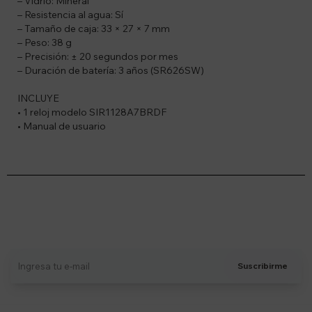
– Vidrio: Mineral
– Resistencia al agua: Sí
– Tamaño de caja: 33 × 27 × 7 mm
– Peso: 38 g
– Precisión: ± 20 segundos por mes
– Duración de batería: 3 años (SR626SW)
INCLUYE
• 1 reloj modelo SIR1128A7BRDF
• Manual de usuario
Suscríbete a nuestro newsletter
Recibí ofertas, novedades y más
Suscribirme