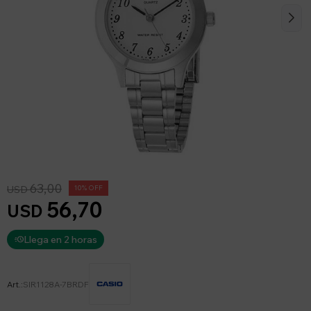
63,00
USD
10
56,70
USD
Llega en 2 horas
SIR1128A-7BRDF