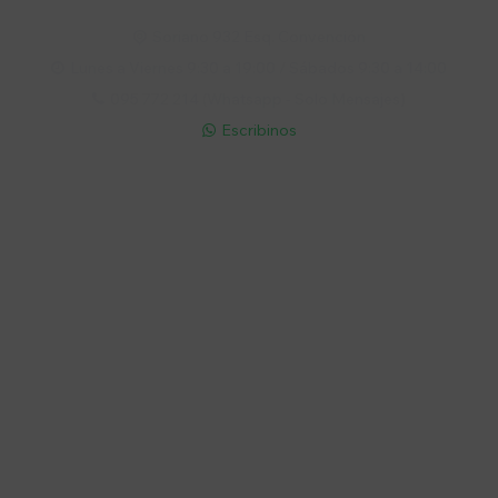
Soriano 932 Esq. Convención

Lunes a Viernes 9:30 a 19:00 / Sábados 9:30 a 14:00

095 772 214 (Whatsapp - Solo Mensajes)

Escribinos

Cuenta
Empresa
Compra
Seguinos