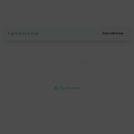
Suscríbete a nuestro newsletter
Recibí ofertas, novedades y más
Suscribirme
Soriano 932 Esq. Convención

Lunes a Viernes 9:30 a 19:00 / Sábados 9:30 a 14:00

095 772 214 (Whatsapp - Solo Mensajes)

Escribinos

Cuenta
Empresa
Compra