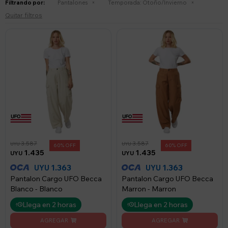
Filtrando por:
Pantalones
Temporada:
Otoño/Invierno
Quitar filtros
3.587
3.587
UYU
UYU
60
60
1.435
1.435
UYU
UYU
1.363
1.363
UYU
UYU
Pantalon Cargo UFO Becca
Pantalon Cargo UFO Becca
Blanco - Blanco
Marron - Marron
Llega en 2 horas
Llega en 2 horas