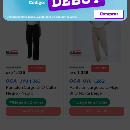
3.587
3.320
UYU
UYU
60
60
1.435
1.328
UYU
UYU
1.363
1.262
UYU
UYU
Pantalon Cargo UFO Callie
Pantalón cargo para Mujer
Negro - Negro
UFO Nolita Beige
Llega en 2 horas
Llega en 2 horas