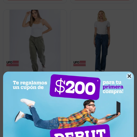

3.320
3.587
UYU
UYU
60
60
1.328
1.435
UYU
UYU
1.262
1.363
UYU
UYU
Pantalón cargo para dama
Pantalon Cargo UFO Callie
UFO Nolita Verde
Azul - Azul
Llega en 2 horas
Llega en 2 horas