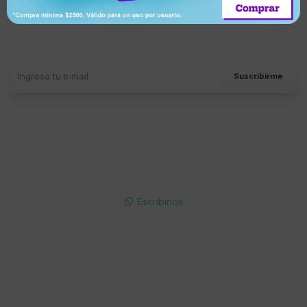
Suscríbete a nuestro newsletter
Recibí ofertas, novedades y más
Suscribirme
Soriano 932 Esq. Convención

Lunes a Viernes 9:30 a 19:00 / Sábados 9:30 a 14:00

095 772 214 (Whatsapp - Solo Mensajes)

Escribinos

Cuenta
Empresa
Compra