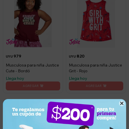
979
820
UYU
UYU
Musculosa para niña Justice
Musculosa para niña Justice
Cute - Bordó
Grit - Rojo
Llega hoy
Llega hoy
