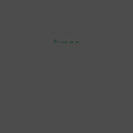
Soriano 932 Esq. Convención

Lunes a Viernes 9:30 a 19:00 / Sábados 9:30 a 14:00

095 772 214 (Whatsapp - Solo Mensajes)

Escribinos

Cuenta
Empresa
Compra
Seguinos