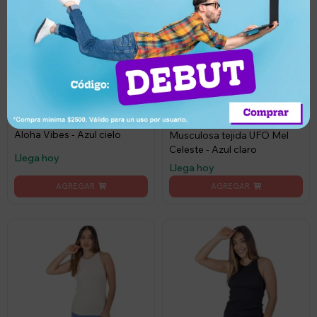
2.235
890
UYU
UYU
60
894
UYU
849
UYU
Musculosa para niña Justice
Aloha Vibes - Azul cielo
Musculosa tejida UFO Mel
Celeste - Azul claro
Llega hoy
Llega hoy