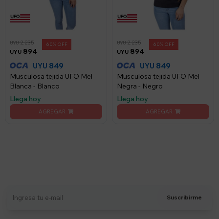
2.235
2.235
UYU
UYU
60
60
894
894
UYU
UYU
849
849
UYU
UYU
Musculosa tejida UFO Mel
Musculosa tejida UFO Mel
Blanca - Blanco
Negra - Negro
Llega hoy
Llega hoy
Suscríbete a nuestro newsletter
Recibí ofertas, novedades y más
Suscribirme