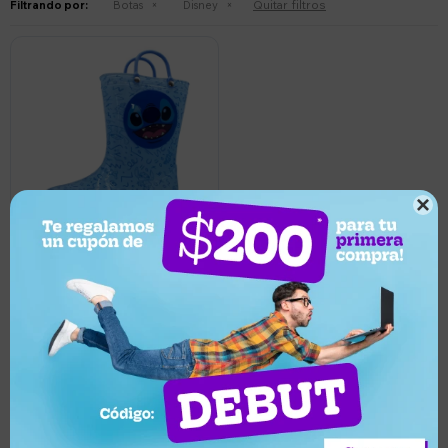
Quitar filtros
Filtrando por:
Botas
Disney

959
UYU
Bota de lluvia Disney infantil
Stitch - Azul
Llega mañana