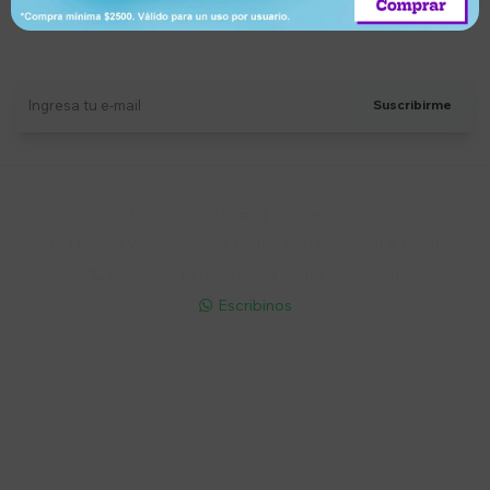
Suscríbete a nuestro newsletter
Recibí ofertas, novedades y más
Suscribirme
Soriano 932 Esq. Convención

Lunes a Viernes 9:30 a 19:00 / Sábados 9:30 a 14:00

095 772 214 (Whatsapp - Solo Mensajes)

Escribinos

Cuenta
Empresa
Compra