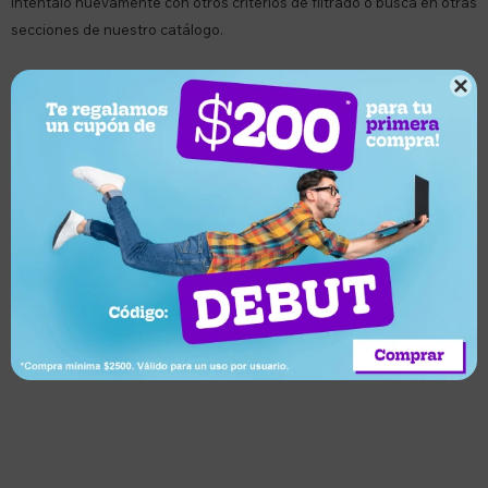
Inténtalo nuevamente con otros criterios de filtrado o busca en otras
secciones de nuestro catálogo.

Quitar filtros
Filtrando por:
Billeteras
Género:
Mujer
Suscríbete a nuestro newsletter
Recibí ofertas, novedades y más
Suscribirme
Soriano 932 Esq. Convención

Lunes a Viernes 9:30 a 19:00 / Sábados 9:30 a 14:00

095 772 214 (Whatsapp - Solo Mensajes)
