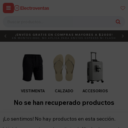


¡ENVÍOS GRATIS EN COMPRAS MAYORES A $2000!
DEBUT
ACTIVÁ EL CÓDIGO
EN MONTEVIDEO, NO APLICA PARA ENVÍOS EXPRESS NI FLASH
VESTIMENTA
CALZADO
ACCESORIOS
No se han recuperado productos
¡Lo sentimos! No hay productos en esta sección.