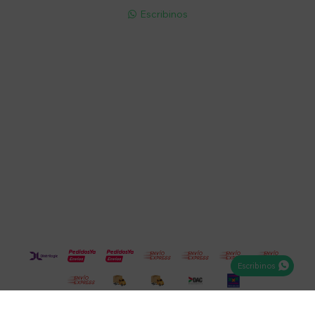
Escribinos

Cuenta
Empresa
Compra
Seguinos
Escribinos