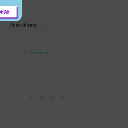
Suscribirme
pp - Solo
Escribinos

Seguinos



nes