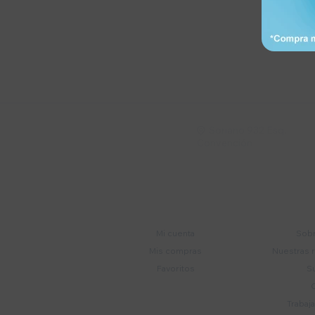
Suscríbete a nue
Recibí ofertas, novedade
Soriano 932 Esq.

Convención
Cuenta
E
Mi cuenta
Sobr
Mis compras
Nuestras 
Favoritos
S
Trabaj