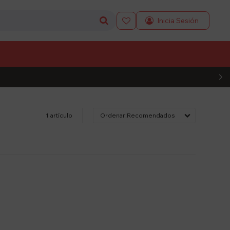

L CÓDIGO
1 artículo
Recomendados