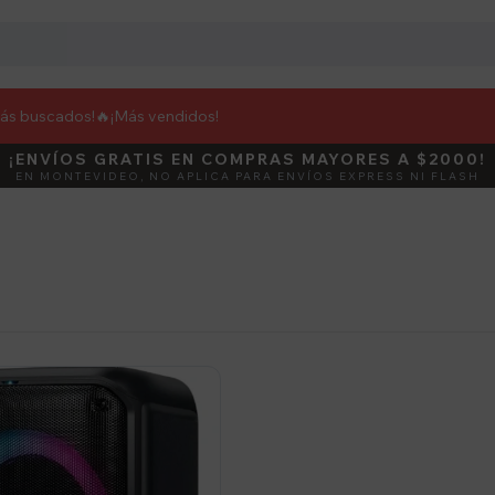
más buscados!🔥
¡Más vendidos!
¡ENVÍOS GRATIS EN COMPRAS MAYORES A $2000!
DEBUT
ACTIVÁ E
EN MONTEVIDEO, NO APLICA PARA ENVÍOS EXPRESS NI FLASH