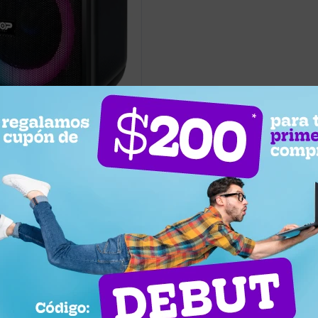
25
5
etooth Portátil Top Digital
na