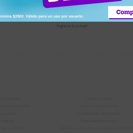
stro newsletter
s y más
Lunes a Viernes 9:30 a 19:00 / Sábados
095 772 214 (Whatsa


9:30 a 14:00
Mensajes)
mpresa
Compra
e Nosotros
Cómo comprar
recomendaciones
Envíos y devoluciones
ucursales
Condiciones de compra
Contacto
Preguntas frecuentes
a con nosotros
Términos y condiciones de las promocio