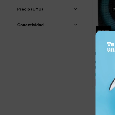
Precio
(UYU)
Conectividad
125,00
USD
93,7
USD
Parlante Blu
DN08C
Llega maña