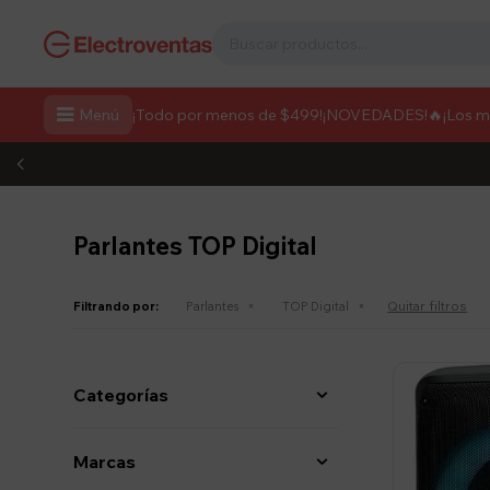

Menú
¡Todo por menos de $499!
¡NOVEDADES!
🔥¡Los 
Parlantes TOP Digital
Quitar filtros
Filtrando por:
Parlantes
TOP Digital
Categorías
Marcas