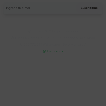
Suscribirme
Soriano 932 Esq. Convención

Lunes a Viernes 9:30 a 19:00 / Sábados 9:30 a 14:00

095 772 214 (Whatsapp - Solo Mensajes)

Escribinos

Cuenta
Empresa
Compra
Seguinos