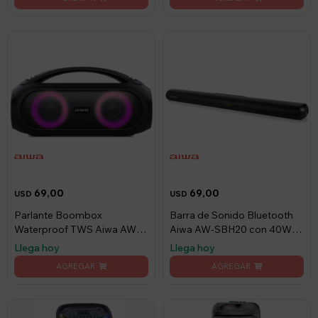
69,00
69,00
USD
USD
Parlante Boombox
Barra de Sonido Bluetooth
Waterproof TWS Aiwa AW-
Aiwa AW-SBH20 con 40W
S500BT
RMS
Llega hoy
Llega hoy