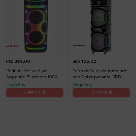
289,00
105,00
USD
USD
Parlante Activo Aiwa
Torre de Audio Nordmende
Awpoh6d Bluetooth 1000w
con Doble parlante NRD-
Pmpo Karaoke
S8924 8" 1350W
Llega hoy
Llega hoy
Suscríbete a nuestro newsletter
Recibí ofertas, novedades y más