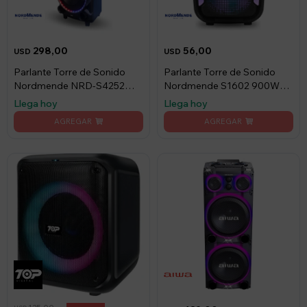
298,00
56,00
USD
USD
Parlante Torre de Sonido
Parlante Torre de Sonido
Nordmende NRD-S4252
Nordmende S1602 900W
2600W BT y Led
BT y Mic. Rec
Llega hoy
Llega hoy