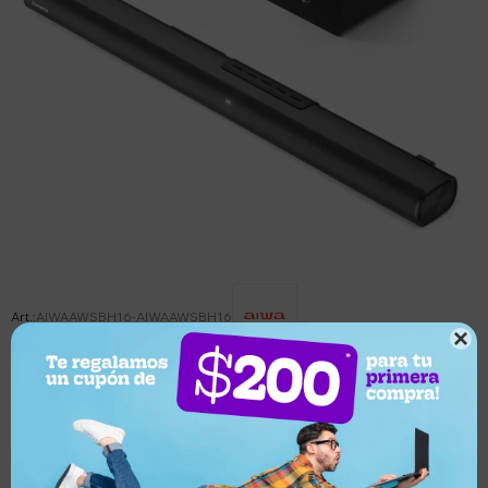
AIWAAWSBH16-AIWAAWSBH16

Este artículo está agotado.