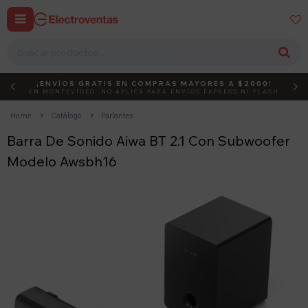


¡ENVÍOS GRATIS EN COMPRAS MAYORES A $2000!
DEBUT
ACTIVÁ EL CÓDIGO
EN MONTEVIDEO, NO APLICA PARA ENVÍOS EXPRESS NI FLASH
Home
Catálogo
Parlantes
Barra De Sonido Aiwa BT 2.1 Con Subwoofer
Modelo Awsbh16