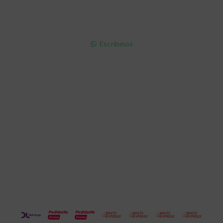
Soriano 932 Esq. Convención

Lunes a Viernes 9:30 a 19:00 / Sábados 9:30 a 14:00

095 772 214 (Whatsapp - Solo Mensajes)

Escribinos

Cuenta
Empresa
Compra
Seguinos