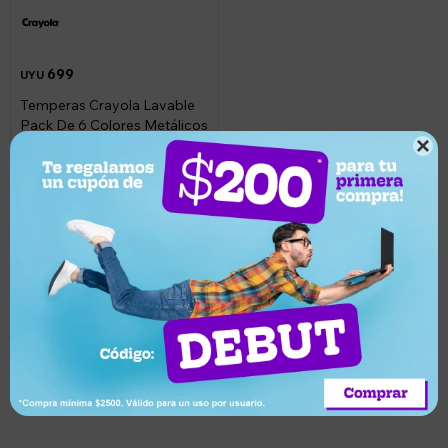
699
UYU
Temperas Crayola Lavable
Pack De 6 Colores Metálicos

Llega pasado mañana
Suscríbete a nuestro newsletter
Recibí ofertas, novedades y más
Suscribirme