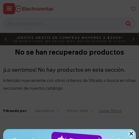


¡ENVÍOS GRATIS EN COMPRAS MAYORES A $2000!
DEBUT
ACTIVÁ EL CÓDIGO
EN MONTEVIDEO, NO APLICA PARA ENVÍOS EXPRESS NI FLASH
No se han recuperado productos
¡Lo sentimos! No hay productos en esta sección.
Inténtalo nuevamente con otros criterios de filtrado o busca en otras
secciones de nuestro catálogo.
Quitar filtros
Filtrando por:
Marcadores
Efecto:
Mate
