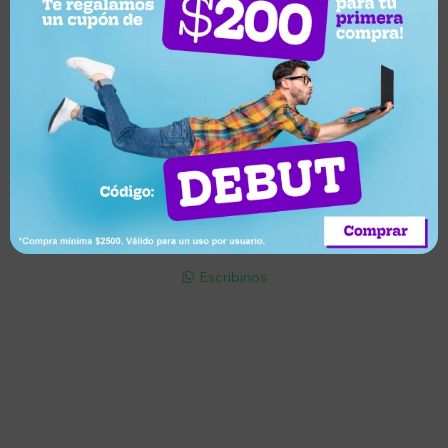
Suscríbete a nuestro newsletter
Recibí ofertas, novedades y más
Suscribirme
Soriano 932 Esq. Convención

Lunes a Viernes 9:30 a 19:00 / Sábados 9:30 a 14:00

095 772 214 (Whatsapp - Solo Mensajes)

Escribinos

Cuenta
Empresa
Compra