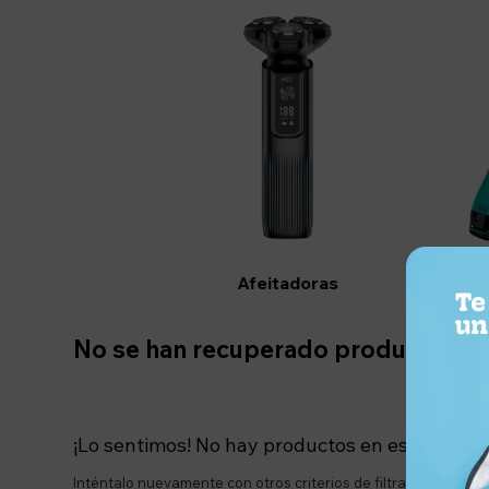
Afeitadoras
Cepill
No se han recuperado productos
¡Lo sentimos! No hay productos en esta secció
Inténtalo nuevamente con otros criterios de filtrado o busca