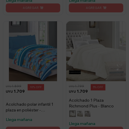
Llega mañana
Llega mañana
1.899
1.799
UYU
UYU
10
5
1.709
1.709
UYU
UYU
Acolchado 1 Plaza
Acolchado polar infantil 1
Richmond Plus - Blanco
plaza en poliéster -
AVENGERS 4008
Llega mañana
Llega mañana