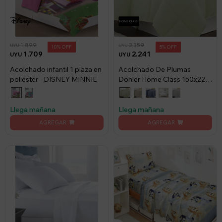
1.899
2.359
UYU
UYU
10
5
1.709
2.241
UYU
UYU
Acolchado infantil 1 plaza en
Acolchado De Plumas
poliéster - DISNEY MINNIE
Dohler Home Class 150x220
cm - Menta
Llega mañana
Llega mañana