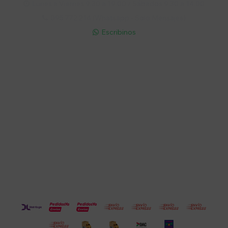
Lunes a Viernes 9:30 a 19:00 / Sábados 9:30 a 14:00

095 772 214 (Whatsapp - Solo Mensajes)

Escribinos

Cuenta
Empresa
Compra
Seguinos