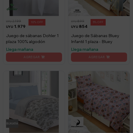
2.199
899
UYU
UYU
10
5
1.979
854
UYU
UYU
Juego de sábanas Dohler 1
Juego de Sábanas Bluey
plaza 100% algodón
Infantil 1 plaza - Bluey
Llega mañana
Llega mañana