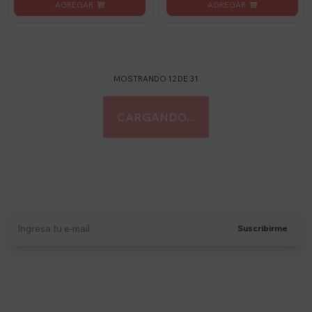
MOSTRANDO
12
DE
31
Suscríbete a nuestro newsletter
Recibí ofertas, novedades y más
Suscribirme
Soriano 932 Esq. Convención
