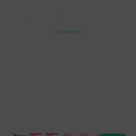
Soriano 932 Esq. Convención

Lunes a Viernes 9:30 a 19:00 / Sábados 9:30 a 14:00

095 772 214 (Whatsapp - Solo Mensajes)

Escribinos

Cuenta
Empresa
Compra
Seguinos