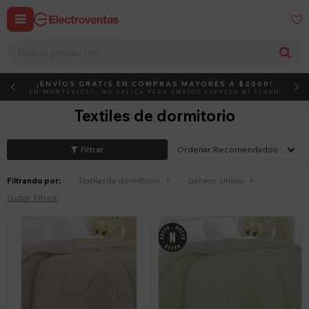


¡ENVÍOS GRATIS EN COMPRAS MAYORES A $2000!
DEBUT
ACTIVÁ EL CÓDIGO
EN MONTEVIDEO, NO APLICA PARA ENVÍOS EXPRESS NI FLASH
Textiles de dormitorio
Recomendados
Filtrando por:
Textiles de dormitorio
Género:
Unisex
Quitar filtros