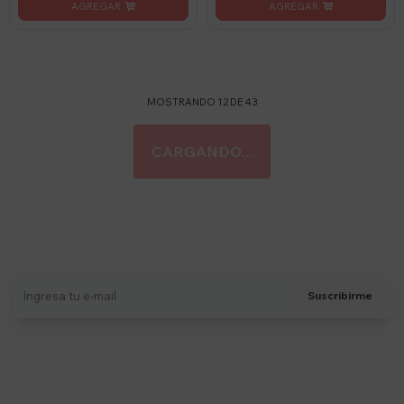
MOSTRANDO
12
DE
43
Suscríbete a nuestro newsletter
Recibí ofertas, novedades y más
Suscribirme
Soriano 932 Esq. Convención
