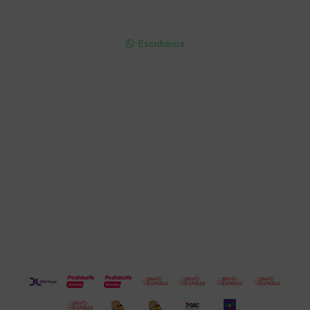
Lunes a Viernes 9:30 a 19:00 / Sábados 9:30 a 14:00

095 772 214 (Whatsapp - Solo Mensajes)

Escribinos

Cuenta
Empresa
Compra
Seguinos