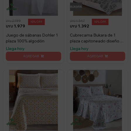
2.199
1.547
UYU
UYU
10
10
1.979
1.392
UYU
UYU
Juego de sábanas Dohler 1
Cubrecama Bukara de 1
plaza 100% algodón
plaza capitoneado diseño
floreado
Llega hoy
Llega hoy