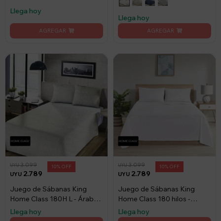
Allegra 130 Hilos 100%
Llega hoy
Algodón
Llega hoy
3.099
3.099
UYU
UYU
10
10
2.789
2.789
UYU
UYU
Juego de Sábanas King
Juego de Sábanas King
Home Class 180H L - Árabe
Home Class 180 hilos -
Beige
Blanco
Llega hoy
Llega hoy