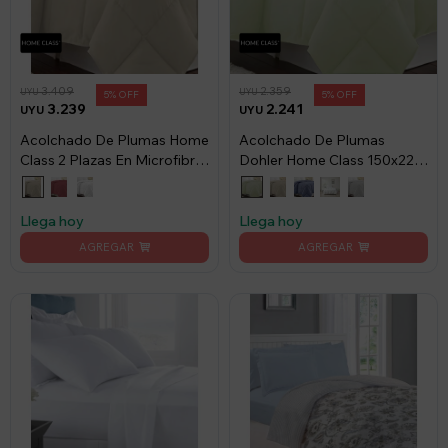
3.409
2.359
UYU
UYU
5
5
3.239
2.241
UYU
UYU
Acolchado De Plumas Home
Acolchado De Plumas
Class 2 Plazas En Microfibra
Dohler Home Class 150x220
- Liso
cm - Menta
Llega hoy
Llega hoy