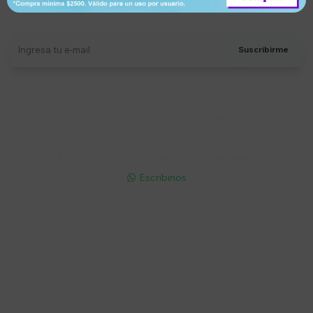
Recibí ofertas, novedades y más
Suscribirme
Soriano 932 Esq. Convención

Lunes a Viernes 9:30 a 19:00 / Sábados 9:30 a 14:00

095 772 214 (Whatsapp - Solo Mensajes)

Escribinos

Cuenta
Empresa
Compra