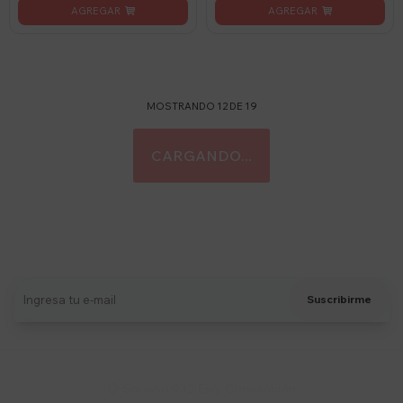
MOSTRANDO
12
DE
19
Suscríbete a nuestro newsletter
Recibí ofertas, novedades y más
Suscribirme
Soriano 932 Esq. Convención
