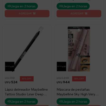
Easy Pitch Black - Negro
Llega en 2 horas
Llega en 2 horas
749
1.349
UYU
UYU
30
30
524
944
UYU
UYU
Lápiz delineador Maybelline
Máscara de pestañas
Tattoo Studio Liner Deep
Maybelline Sky High Very
Onyx
Black - Negro
Llega en 2 horas
Llega en 2 horas