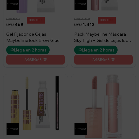
669
2.018
UYU
UYU
30
30
468
1.413
UYU
UYU
Gel Fijador de Cejas
Pack Maybelline Máscara
Maybelline lock Brow Glue
Sky High + Gel de cejas lock
transp
Llega en 2 horas
Llega en 2 horas