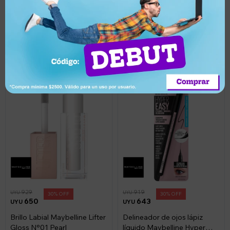
Corrector de ojeras
Corrector de Ojeras
Maybelline Instant Age
Maybelline Instant Age
Rewind Light
Rewind Eraser Dark Circles
Llega en 2 horas
Llega en 2 horas
Medium - Medium
929
919
UYU
UYU
30
30
650
643
UYU
UYU
Brillo Labial Maybelline Lifter
Delineador de ojos lápiz
Gloss N°01 Pearl
líquido Maybelline Hyper