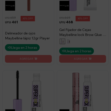
659
669
UYU
UYU
30
30
461
468
UYU
UYU
Gel Fijador de Cejas
Delineador de ojos
Maybelline lock Brow Glue -
Maybelline lápiz 12gr Player
Medium Brown
Llega en 2 horas
Llega en 2 horas