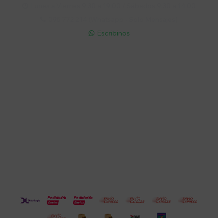
Lunes a Viernes 9:30 a 19:00 / Sábados 9:30 a 14:00

095 772 214 (Whatsapp - Solo Mensajes)

Escribinos

Cuenta
Empresa
Compra
Seguinos