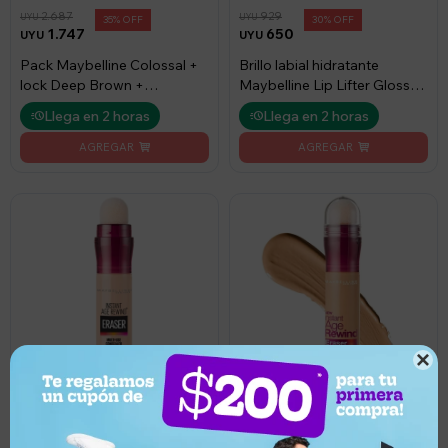
2.687
929
UYU
UYU
35
30
1.747
650
UYU
UYU
Pack Maybelline Colossal +
Brillo labial hidratante
lock Deep Brown +
Maybelline Lip Lifter Gloss
Delineador
Ice - Gloss Ice
Llega en 2 horas
Llega en 2 horas

1.039
1.039
UYU
UYU
30
30
727
727
UYU
UYU