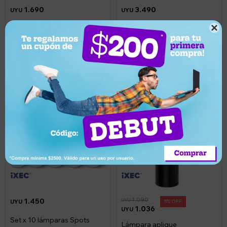
1.690
3.490
UYU
UYU
Set x 3 Pinchos Farol Led
Set x 6 Pinchos Farol Led

Ixec Solar De Jardín Verde
Ixec Solar De Jardín Verde
Llega hoy
Llega hoy
1.090
1.450
UYU
UYU
5
1.036
UYU
Set x 10 lámparas Spots
Lámpara aplique