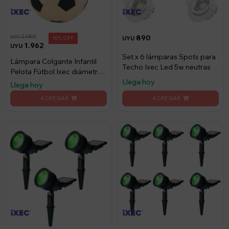
2.180
890
UYU
10
UYU
1.962
UYU
Set x 6 lámparas Spots para
Lámpara Colgante Infantil
Techo Ixec Led 5w neutras
Pelota Fútbol Ixec diámetro
25 cm
Llega hoy
Llega hoy