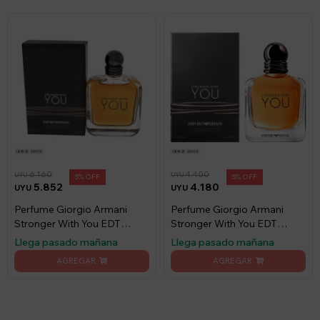
6.160
4.400
UYU
UYU
5
5
5.852
4.180
UYU
UYU
Perfume Giorgio Armani
Perfume Giorgio Armani
Stronger With You EDT
Stronger With You EDT
150ml
100ml
Llega pasado mañana
Llega pasado mañana