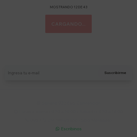
MOSTRANDO
12
DE
43
Suscríbete a nuestro newsletter
Recibí ofertas, novedades y más
Suscribirme
Soriano 932 Esq. Convención

Lunes a Viernes 9:30 a 19:00 / Sábados 9:30 a 14:00

095 772 214 (Whatsapp - Solo Mensajes)

Escribinos
