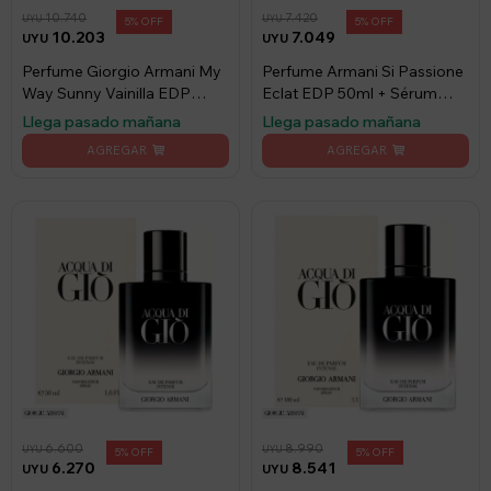
10.740
7.420
UYU
UYU
5
5
10.203
7.049
UYU
UYU
Perfume Giorgio Armani My
Perfume Armani Si Passione
Way Sunny Vainilla EDP
Eclat EDP 50ml + Sérum
90ml
Génifique
Llega pasado mañana
Llega pasado mañana
6.600
8.990
UYU
UYU
5
5
6.270
8.541
UYU
UYU