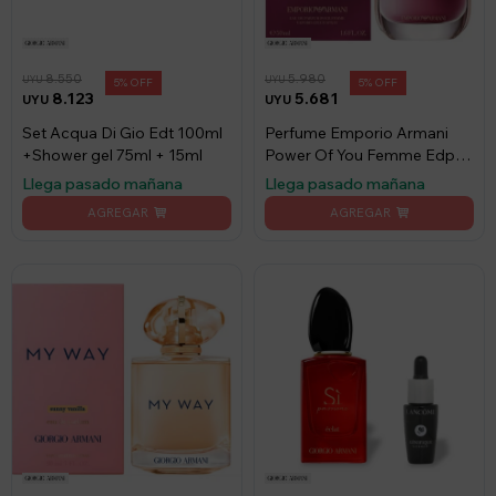
8.550
5.980
UYU
UYU
5
5
8.123
5.681
UYU
UYU
Set Acqua Di Gio Edt 100ml
Perfume Emporio Armani
+Shower gel 75ml + 15ml
Power Of You Femme Edp
50 Ml
Llega pasado mañana
Llega pasado mañana