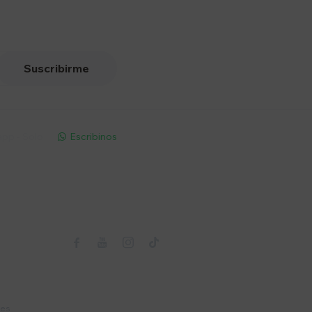
Suscribirme
pp - Solo
Escribinos

Seguinos



nes