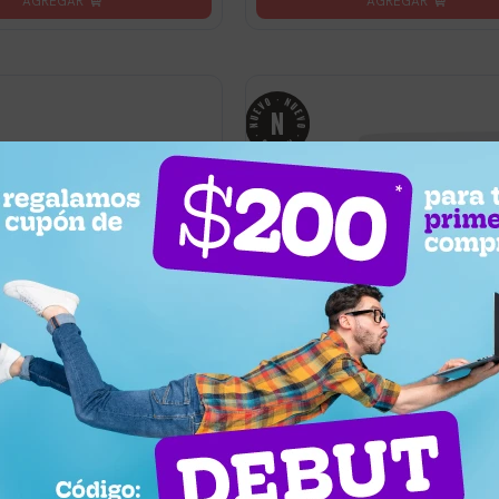
0
2.390
UYU
2.271
2.271
UYU
sas Ratonas Redondas Nido
Set x 2 Mesas Ratonas Triangular