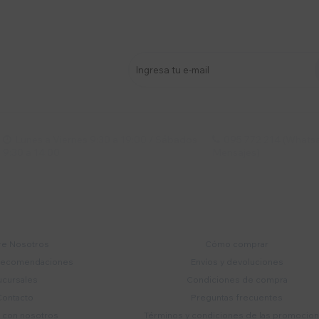
stro newsletter
s y más
Lunes a Viernes 9:30 a 19:00 / Sábados
095 772 214 (Whatsa


9:30 a 14:00
Mensajes)
mpresa
Compra
e Nosotros
Cómo comprar
recomendaciones
Envíos y devoluciones
ucursales
Condiciones de compra
Contacto
Preguntas frecuentes
a con nosotros
Términos y condiciones de las promocio