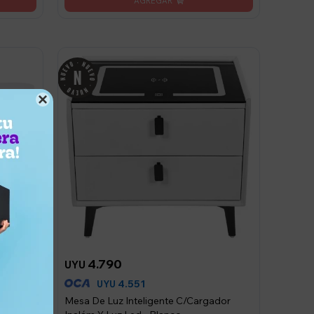

4.790
UYU
4.551
UYU
Mesa De Luz Inteligente C/Cargador
 Nido