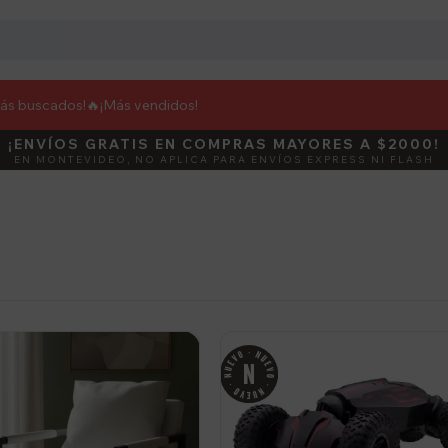
más buscados!🔥
¡Más vendidos!
¡ENVÍOS GRATIS EN COMPRAS MAYORES A $2000!
DEBUT
ACTIVÁ E
EN MONTEVIDEO, NO APLICA PARA ENVÍOS EXPRESS NI FLASH