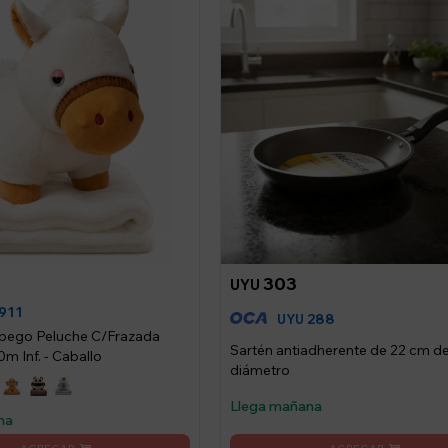
303
UYU
911
288
UYU
pego Peluche C/Frazada
Sartén antiadherente de 22 cm d
m Inf. - Caballo
diámetro
Llega mañana
na