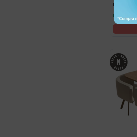
Estilo Nórd
Llega maña