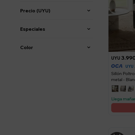
Precio
(UYU)
Especiales
Color
3.99
UYU
UYU
Sillón Poltr
metal - Bla
Llega maña