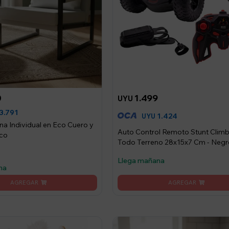
0
1.499
UYU
3.791
1.424
UYU
ona Individual en Eco Cuero y
Auto Control Remoto Stunt Clim
nco
Todo Terreno 28x15x7 Cm - Negr
Llega mañana
na