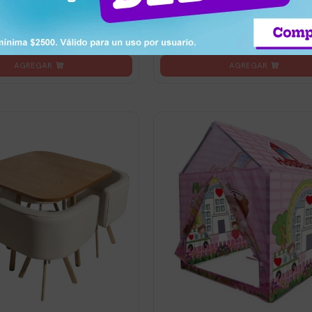
ico Blanca
Estilo Nórdico Blanca
na
Llega mañana