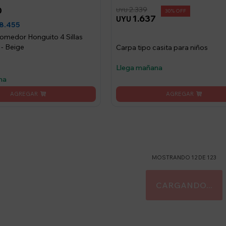
0
2.339
UYU
30
1.637
UYU
8.455
medor Honguito 4 Sillas
- Beige
Carpa tipo casita para niños
Llega mañana
na
MOSTRANDO
12
DE
123