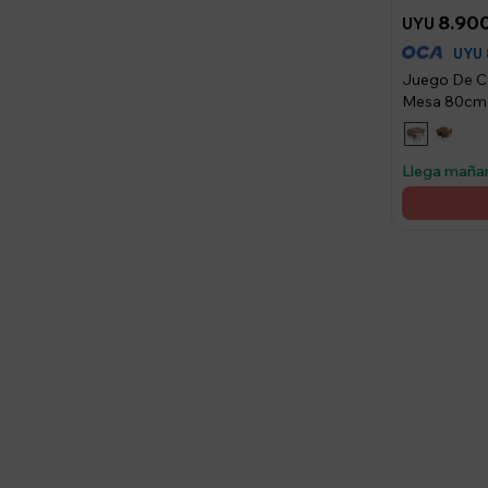
8.90
UYU
UYU
Juego De Co
Mesa 80cm 
Llega maña