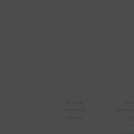
Suscríbete a nue
Recibí ofertas, novedade
Soriano 932 Esq.

Convención
Cuenta
E
Mi cuenta
Sobr
Mis compras
Nuestras 
Favoritos
S
Trabaj