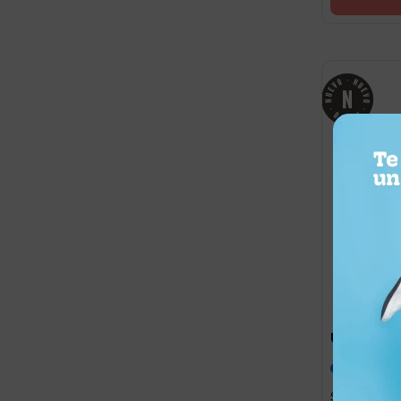
2.39
UYU
UYU
Set x 2 Me