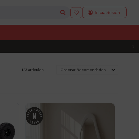

L CÓDIGO
123 artículos
Recomendados