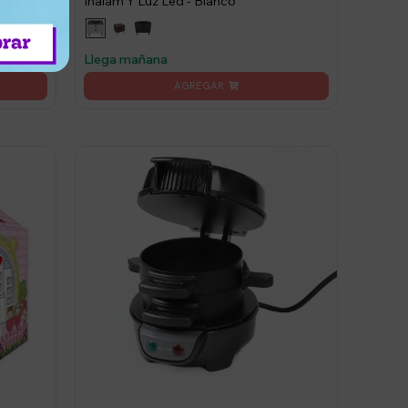
Inalám Y Luz Led - Blanco
Llega mañana