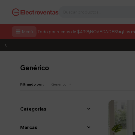

Menú
¡Todo por menos de $499!
¡NOVEDADES!
🔥¡Los 
Genérico
Filtrando por:
Genérico
Categorías
Marcas