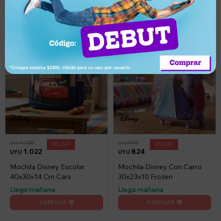
1.135
915
UYU
UYU
10
10
1.022
824
UYU
UYU
Mochila Disney Escolar
Mochila Disney Con Carro
40x30x14 Cm Cars
30x23x10 Frozen
Llega mañana
Llega mañana