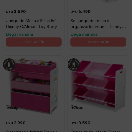
3.590
6.490
UYU
UYU
Juego de Mesa y Sillas Inf.
Set juego de mesa y
Disney C/Almac. Toy Story
organizador infantil Disney
Rosa- blanco
Llega mañana
Llega mañana
2.990
3.590
UYU
UYU