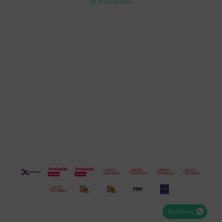
Escribinos

Cuenta
Empresa
Compra
Seguinos
Escribinos
© Copyright 2026 / Electroventas