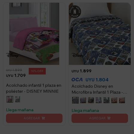
1.899
1.899
UYU
10
UYU
1.709
UYU
1.804
UYU
Acolchado infantil 1 plaza en
Acolchado Disney en
poliéster - DISNEY MINNIE
Microfibra Infantil 1 Plaza -
Jurassic
Llega mañana
Llega mañana