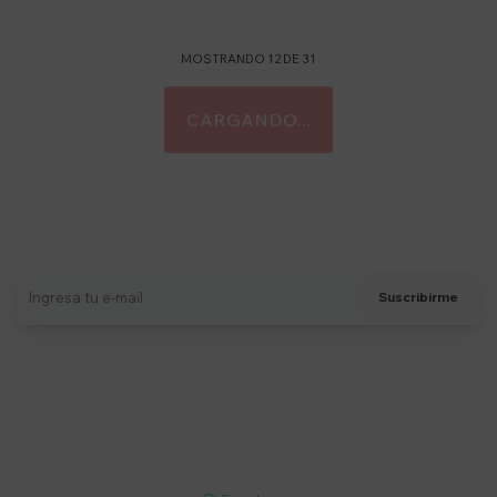
MOSTRANDO
12
DE
31
Suscríbete a nuestro newsletter
Recibí ofertas, novedades y más
Suscribirme
Soriano 932 Esq. Convención

Lunes a Viernes 9:30 a 19:00 / Sábados 9:30 a 14:00

095 772 214 (Whatsapp - Solo Mensajes)
