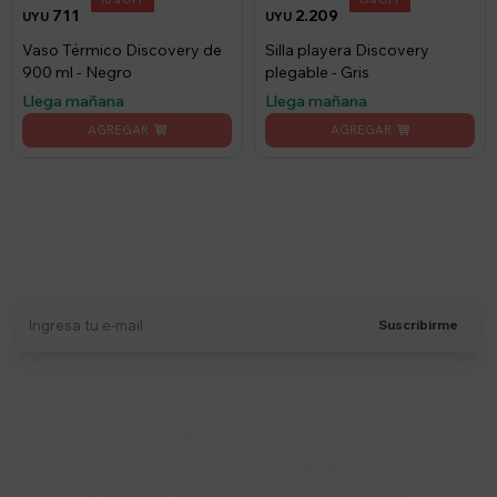
711
2.209
UYU
UYU
Vaso Térmico Discovery de
Silla playera Discovery
900 ml - Negro
plegable - Gris
Llega mañana
Llega mañana
Suscríbete a nuestro newsletter
Recibí ofertas, novedades y más
Suscribirme
Soriano 932 Esq. Convención

Lunes a Viernes 9:30 a 19:00 / Sábados 9:30 a 14:00
