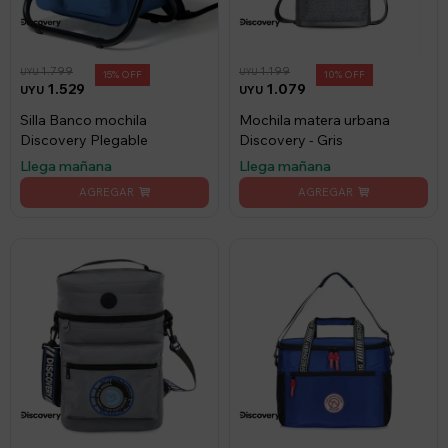
1.799
1.199
UYU
UYU
15
10
1.529
1.079
UYU
UYU
Silla Banco mochila
Mochila matera urbana
Discovery Plegable
Discovery - Gris
Llega mañana
Llega mañana