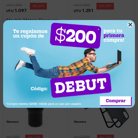
1.290
1.390
UYU
UYU
15
10
1.097
1.251
UYU
UYU
Mochila Matera Discovery -
Bolso lunchera térmica

Gris
Discovery - Azul
Llega mañana
Llega mañana
790
2.599
UYU
UYU
10
15