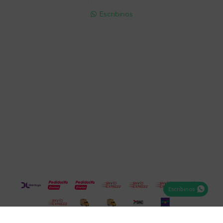
095 772 214 (Whatsapp - Solo Mensajes)

Escribinos

Cuenta
Empresa
Compra
Seguinos
Escribinos