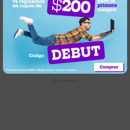
Suscríbete a nuestro newsletter
Recibí ofertas, novedades y más
Suscribirme
Soriano 932 Esq. Convención

Lunes a Viernes 9:30 a 19:00 / Sábados 9:30 a 14:00

095 772 214 (Whatsapp - Solo Mensajes)

Escribinos

Cuenta
Empresa
Compra