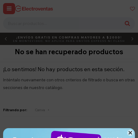


¡ENVÍOS GRATIS EN COMPRAS MAYORES A $2000!
DEBUT
ACTIVÁ EL CÓDIGO
EN MONTEVIDEO, NO APLICA PARA ENVÍOS EXPRESS NI FLASH
No se han recuperado productos
¡Lo sentimos! No hay productos en esta sección.
Inténtalo nuevamente con otros criterios de filtrado o busca en otras
secciones de nuestro catálogo.
Filtrando por:
Canva
