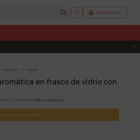

L CÓDIGO
Catálogo
Velas
aromática en frasco de vidrio con
0618-CLO800618
Genérico
te artículo está agotado.