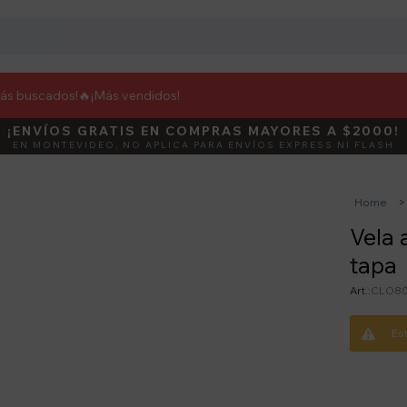
más buscados!🔥
¡Más vendidos!
¡ENVÍOS GRATIS EN COMPRAS MAYORES A $2000!
DEBUT
ACTIVÁ E
EN MONTEVIDEO, NO APLICA PARA ENVÍOS EXPRESS NI FLASH
Home
Vela 
tapa
CLO80
Es