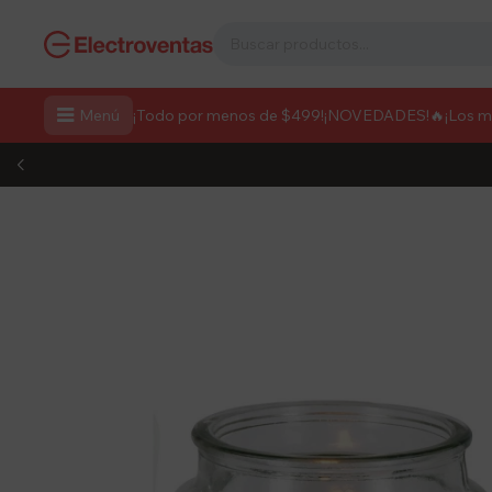

Menú
¡Todo por menos de $499!
¡NOVEDADES!
🔥¡Los 