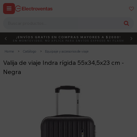


¡ENVÍOS GRATIS EN COMPRAS MAYORES A $2000!
DEBUT
ACTIVÁ EL CÓDIGO
EN MONTEVIDEO, NO APLICA PARA ENVÍOS EXPRESS NI FLASH
Home
Catálogo
Equipaje y accesorios de viaje
Valija de viaje Indra rígida 55x34,5x23 cm -
Negra