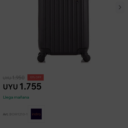
1.950
UYU
10
1.755
UYU
Llega mañana
BOM1210-1