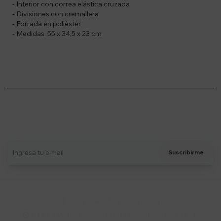
- Interior con correa elástica cruzada
- Divisiones con cremallera
- Forrada en poliéster
- Medidas: 55 x 34,5 x 23 cm
Suscríbete a nuestro newsletter
Recibí ofertas, novedades y más
Suscribirme
Soriano 932 Esq. Convención

Lunes a Viernes 9:30 a 19:00 / Sábados 9:30 a 14:00
