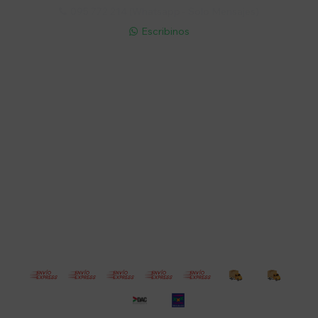
095 772 214 (Whatsapp - Solo Mensajes)

Escribinos

Cuenta
Empresa
Compra
Seguinos