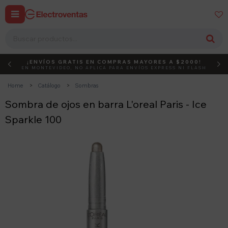


¡ENVÍOS GRATIS EN COMPRAS MAYORES A $2000!
DEBUT
ACTIVÁ EL CÓDIGO
EN MONTEVIDEO, NO APLICA PARA ENVÍOS EXPRESS NI FLASH
Home
Catálogo
Sombras
Sombra de ojos en barra L'oreal Paris - Ice
Sparkle 100