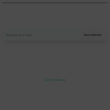
Suscríbete a nuestro newsletter
Recibí ofertas, novedades y más
Suscribirme
Soriano 932 Esq. Convención

Lunes a Viernes 9:30 a 19:00 / Sábados 9:30 a 14:00

095 772 214 (Whatsapp - Solo Mensajes)

Escribinos

Cuenta
Empresa