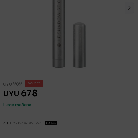
969
UYU
30
678
UYU
Llega mañana
LO712496893-94