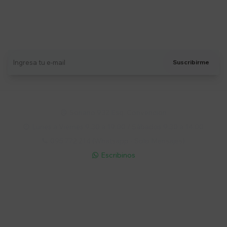
Suscríbete a nuestro newsletter
Recibí ofertas, novedades y más
Suscribirme
Soriano 932 Esq. Convención

Lunes a Viernes 9:30 a 19:00 / Sábados 9:30 a 14:00

095 772 214 (Whatsapp - Solo Mensajes)

Escribinos

Cuenta
Empresa