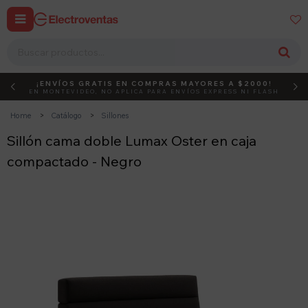


¡ENVÍOS GRATIS EN COMPRAS MAYORES A $2000!
DEBUT
ACTIVÁ EL CÓDIGO
EN MONTEVIDEO, NO APLICA PARA ENVÍOS EXPRESS NI FLASH
Home
Catálogo
Sillones
Sillón cama doble Lumax Oster en caja
compactado - Negro