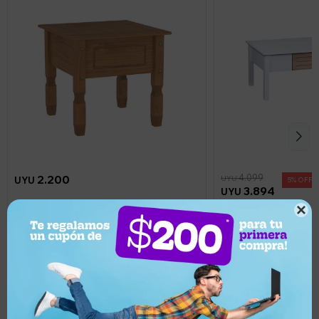
4.099
2.200
UYU
UYU
5
3.894
UYU
1.980
UYU
3.689
UYU

Mesa de Luz de Madera Maciza
Mesa de centro Luma
madera y blanco
Llega mañana
Llega mañana