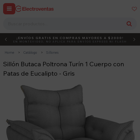


¡ENVÍOS GRATIS EN COMPRAS MAYORES A $2000!
DEBUT
ACTIVÁ EL CÓDIGO
EN MONTEVIDEO, NO APLICA PARA ENVÍOS EXPRESS NI FLASH
Home
Catálogo
Sillones
Sillón Butaca Poltrona Turín 1 Cuerpo con
Patas de Eucalipto - Gris