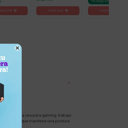
Llega en 2 horas
y

entrega
as de uso, ya sea para gaming, trabajo
ma envolvente que mantiene una postura