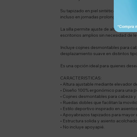
Su tapizado en piel sintética de prime
incluso en jornadas prolongadas, brin
La silla permite ajuste de altura media
escritorios amplios sin necesidad de l
Incluye cojines desmontables para ca
desplazamiento suave en distintos tip
Es una opción ideal para quienes desea
CARACTERISTICAS:
• Altura ajustable mediante elevador d
• Diseño 100% ergonómico para una po
• Cojines desmontables para cabeza y
• Ruedas dobles que facilitan la movili
• Estilo deportivo inspirado en asient
• Apoyabrazos tapizados para mayor
• Estructura solida y asiento acolchad
• No incluye apoyapié.