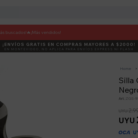
más buscados!🔥
¡Más vendidos!
¡ENVÍOS GRATIS EN COMPRAS MAYORES A $2000!
DEBUT
ACTIVÁ E
EN MONTEVIDEO, NO APLICA PARA ENVÍOS EXPRESS NI FLASH
Home
Sill
Negr
ZGS-9
2.9
UYU
UYU
U