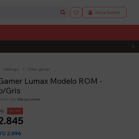

L CÓDIGO
Catálogo
Sillas gamer
a Gamer Lumax Modelo ROM -
o/Gris
55SA-NG
Lumax
95
5
2.845
2.696
YU