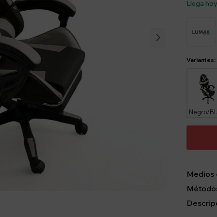
Llega ho
Variantes:
Ne
Medios 
Métodos
Descrip