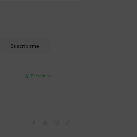
Suscribirme
pp - Solo
Escribinos

Seguinos


