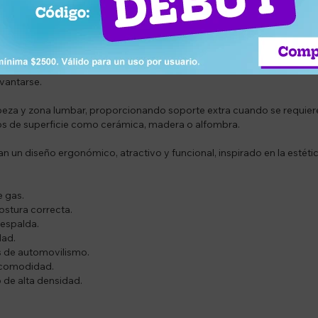
ra calidad y el asiento con espuma moldeada en frio de alta densidad
dando firmeza en los puntos necesarios para un soporte adecuado.
nte elevador de gas y un movimiento fluido gracias a su giro de 360 gr
evantarse.
beza y zona lumbar, proporcionando soporte extra cuando se requiere
os de superficie como cerámica, madera o alfombra.
n un diseño ergonómico, atractivo y funcional, inspirado en la estéti
e gas.
stura correcta.
 espalda.
dad.
os de automovilismo.
 comodidad.
o de alta densidad.