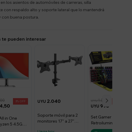
 en los asientos de automóviles de carreras, silla
e con respaldo alto y soporte lateral que lo mantendrá
 con buena postura.
 te pueden interesar
,00
1.050
2.040
UYU
UYU
3
5
4,50
998
UYU
Soporte móvil para 2
Set Gamer con
ll in One
monitores 17" a 27"
Retroiluminación 4 e
yzen 5 4.5Ghz,
Brateck
1 T-Wolf TF-240
27" QHD 180Hz
Llega hoy