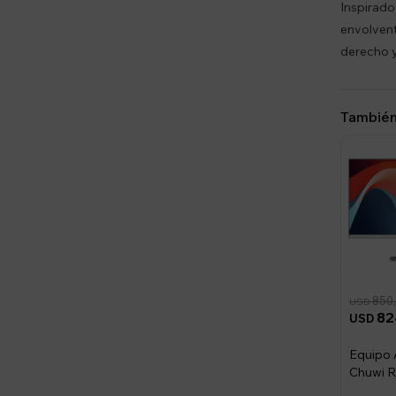
Inspirado
envolvent
derecho y
También
850
USD
82
USD
Equipo A
Chuwi R
16GB, 