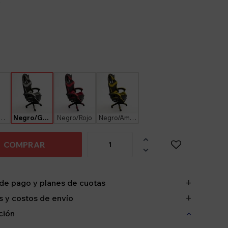
y
gro/Blanco
Negro/Gris
Negro/Rojo
Negro/Amarillo

COMPRAR

de pago y planes de cuotas
 y costos de envío
ción