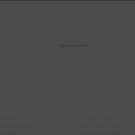
stro newsletter
s y más
Lunes a Viernes 9:30 a 19:00 / Sábados
095 772 214 (Whatsa


9:30 a 14:00
Mensajes)
mpresa
Compra
e Nosotros
Cómo comprar
recomendaciones
Envíos y devoluciones
ucursales
Condiciones de compra