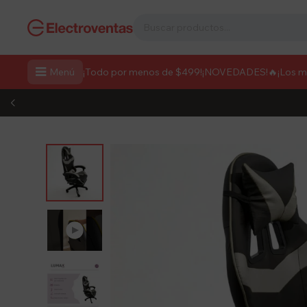

Menú
¡Todo por menos de $499!
¡NOVEDADES!
🔥¡Los 